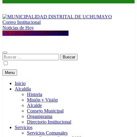
Correo Institucional
MUNICIPALIDAD DISTRITAL DE UCHUMAYO
Construyendo una nueva Historia
Noticias de Hoy
EN VIVO DESDE FACEBOOK
Buscar:
Menu
Inicio
Alcaldía
Historia
Misión y Visión
Alcalde
Consejo Municipal
Organigrama
Directorio Institucional
Servicios
Servicios Comunales