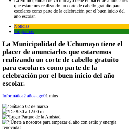
La Municipalidad de Uchumayo tiene el placer de anunciarles
que estaremos realizando un corte de cabello gratuito para
escolares como parte de la celebración por el buen inicio del
año escolar.
Noticias
Programas
La Municipalidad de Uchumayo tiene el
placer de anunciarles que estaremos
realizando un corte de cabello gratuito
para escolares como parte de la
celebración por el buen inicio del año
escolar.
Informática
2 años ago
0
1 mins
Sábado 02 de marzo
De 8:30 a 12:00 m
Lugar Parque de la Amistad
¡Únete a nosotros para empezar el año con estilo y energía
renovada!