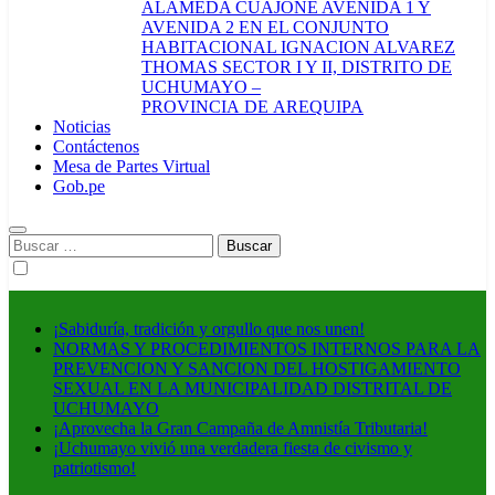
ALAMEDA CUAJONE AVENIDA 1 Y
AVENIDA 2 EN EL CONJUNTO
HABITACIONAL IGNACION ALVAREZ
THOMAS SECTOR I Y II, DISTRITO DE
UCHUMAYO –
PROVINCIA DE AREQUIPA
Noticias
Contáctenos
Mesa de Partes Virtual
Gob.pe
Buscar:
¡Sabiduría, tradición y orgullo que nos unen!
NORMAS Y PROCEDIMIENTOS INTERNOS PARA LA
PREVENCION Y SANCION DEL HOSTIGAMIENTO
SEXUAL EN LA MUNICIPALIDAD DISTRITAL DE
UCHUMAYO
¡Aprovecha la Gran Campaña de Amnistía Tributaria!
¡Uchumayo vivió una verdadera fiesta de civismo y
patriotismo!