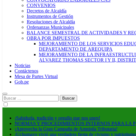
CONVENIOS
Decretos de Alcaldía
Instrumentos de Gestión
Resoluciones de Alcaldía
Ordenanzas Municipales
BALANCE SEMESTRAL DE ACTIVIDADES Y RE
OBRA POR IMPUESTOS
MEJORAMIENTO DE LOS SERVICIOS EDUCA
DEPARTAMENTO DE AREQUIPA
MEJORAMIENTO DE LA INFRAESTRUCTUR
ALVAREZ THOMAS SECTOR I Y II, DISTR
Noticias
Contáctenos
Mesa de Partes Virtual
Gob.pe
Buscar:
¡Sabiduría, tradición y orgullo que nos unen!
NORMAS Y PROCEDIMIENTOS INTERNOS PARA LA 
¡Aprovecha la Gran Campaña de Amnistía Tributaria!
¡Uchumayo vivió una verdadera fiesta de civismo y patriotismo