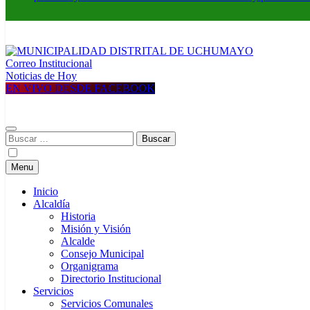
Correo Institucional
MUNICIPALIDAD DISTRITAL DE UCHUMAYO
Construyendo una nueva Historia
Noticias de Hoy
EN VIVO DESDE FACEBOOK
Buscar:
Menu
Inicio
Alcaldía
Historia
Misión y Visión
Alcalde
Consejo Municipal
Organigrama
Directorio Institucional
Servicios
Servicios Comunales