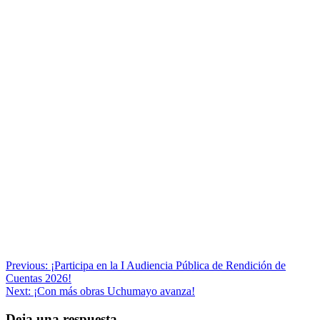
Navegación
Previous:
¡Participa en la I Audiencia Pública de Rendición de
Cuentas 2026!
de
Next:
¡Con más obras Uchumayo avanza!
entradas
Deja una respuesta