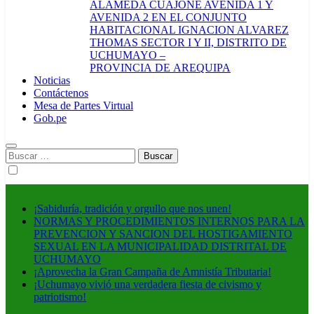
ALAMEDA CUAJONE AVENIDA 1 Y
AVENIDA 2 EN EL CONJUNTO
HABITACIONAL IGNACION ALVAREZ
THOMAS SECTOR I Y II, DISTRITO DE
UCHUMAYO –
PROVINCIA DE AREQUIPA
Noticias
Contáctenos
Mesa de Partes Virtual
Gob.pe
Buscar:
¡Sabiduría, tradición y orgullo que nos unen!
NORMAS Y PROCEDIMIENTOS INTERNOS PARA LA
PREVENCION Y SANCION DEL HOSTIGAMIENTO
SEXUAL EN LA MUNICIPALIDAD DISTRITAL DE
UCHUMAYO
¡Aprovecha la Gran Campaña de Amnistía Tributaria!
¡Uchumayo vivió una verdadera fiesta de civismo y
patriotismo!