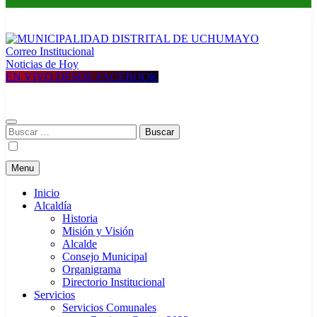
Correo Institucional
MUNICIPALIDAD DISTRITAL DE UCHUMAYO
Construyendo una nueva Historia
Noticias de Hoy
EN VIVO DESDE FACEBOOK
Buscar:
Menu
Inicio
Alcaldía
Historia
Misión y Visión
Alcalde
Consejo Municipal
Organigrama
Directorio Institucional
Servicios
Servicios Comunales