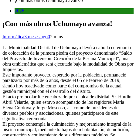
¡Con más obras Uchumayo avanza!
2026
¡Con más obras Uchumayo avanza!
Informática
3 meses ago
0
2 mins
La Municipalidad Distrital de Uchumayo llevó a cabo la ceremonia
de colocación de la primera piedra del proyecto denominado “Saldo
del Proyecto de Inversión: Creación de la Piscina Municipal”, una
obra emblemática que será ejecutada bajo la modalidad de Obras por
Impuestos.
Este importante proyecto, esperado por la población, permaneció
paralizado por más de 6 años, desde el 05 de febrero de 2019,
siendo hoy reactivado como parte del compromiso de la actual
gestión municipal con el desarrollo del distrito.
El acto protocolar fue encabezado por el alcalde distrital, Sr. Hardin
Abril Velarde, quien estuvo acompañado de los regidores María
Elena Córdova y Jorge Moscoso, así como de presidentes de
diversos pueblos y asociaciones, quienes participaron de este
significativa ceremonia
El proyecto contempla la culminación y mejoramiento integral de la
piscina municipal, mediante trabajos de rehabilitación, demolición,
construcción y equipamiento de sus diferentes módulos. Se