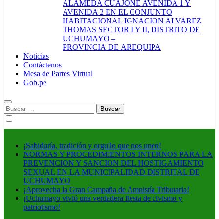
ALAMEDA CUAJONE AVENIDA 1 Y
AVENIDA 2 EN EL CONJUNTO
HABITACIONAL IGNACION ALVAREZ
THOMAS SECTOR I Y II, DISTRITO DE
UCHUMAYO –
PROVINCIA DE AREQUIPA
Noticias
Contáctenos
Mesa de Partes Virtual
Gob.pe
Buscar:
¡Sabiduría, tradición y orgullo que nos unen!
NORMAS Y PROCEDIMIENTOS INTERNOS PARA LA
PREVENCION Y SANCION DEL HOSTIGAMIENTO
SEXUAL EN LA MUNICIPALIDAD DISTRITAL DE
UCHUMAYO
¡Aprovecha la Gran Campaña de Amnistía Tributaria!
¡Uchumayo vivió una verdadera fiesta de civismo y
patriotismo!