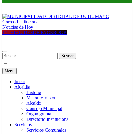
Correo Institucional
MUNICIPALIDAD DISTRITAL DE UCHUMAYO
Construyendo una nueva Historia
Noticias de Hoy
EN VIVO DESDE FACEBOOK
Buscar:
Menu
Inicio
Alcaldía
Historia
Misión y Visión
Alcalde
Consejo Municipal
Organigrama
Directorio Institucional
Servicios
Servicios Comunales