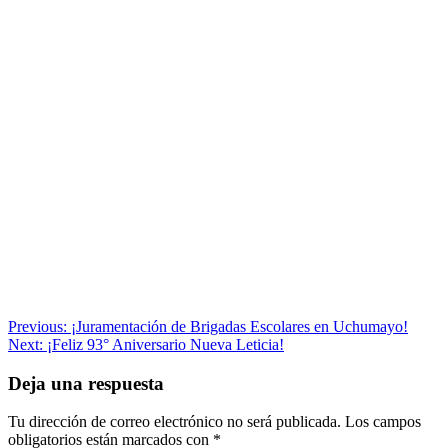
Navegación
Previous:
¡Juramentación de Brigadas Escolares en Uchumayo!
Next:
¡Feliz 93° Aniversario Nueva Leticia!
de
entradas
Deja una respuesta
Tu dirección de correo electrónico no será publicada.
Los campos
obligatorios están marcados con
*