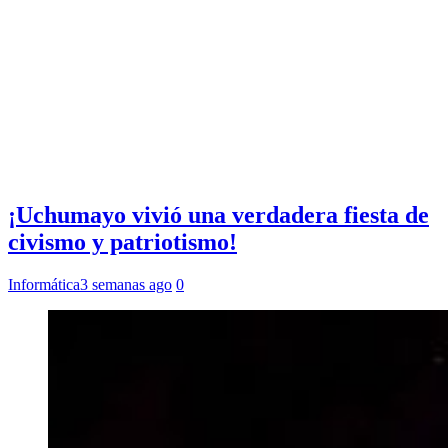
¡Uchumayo vivió una verdadera fiesta de
civismo y patriotismo!
Informática
3 semanas ago
0