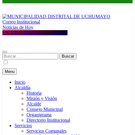
Correo Institucional
MUNICIPALIDAD DISTRITAL DE UCHUMAYO
Construyendo una nueva Historia
Noticias de Hoy
EN VIVO DESDE FACEBOOK
Buscar:
Menu
Inicio
Alcaldía
Historia
Misión y Visión
Alcalde
Consejo Municipal
Organigrama
Directorio Institucional
Servicios
Servicios Comunales