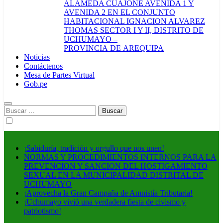
ALAMEDA CUAJONE AVENIDA 1 Y
AVENIDA 2 EN EL CONJUNTO
HABITACIONAL IGNACION ALVAREZ
THOMAS SECTOR I Y II, DISTRITO DE
UCHUMAYO –
PROVINCIA DE AREQUIPA
Noticias
Contáctenos
Mesa de Partes Virtual
Gob.pe
Buscar:
¡Sabiduría, tradición y orgullo que nos unen!
NORMAS Y PROCEDIMIENTOS INTERNOS PARA LA
PREVENCION Y SANCION DEL HOSTIGAMIENTO
SEXUAL EN LA MUNICIPALIDAD DISTRITAL DE
UCHUMAYO
¡Aprovecha la Gran Campaña de Amnistía Tributaria!
¡Uchumayo vivió una verdadera fiesta de civismo y
patriotismo!