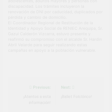
adolescentes, adultos mayores y personas con
Fiestas Patrias!
1 Mes Ago
discapacidad. Los trámites incluyeron la
¡El talento brilló
renovación de DNI por caducidad, duplicados por
en el escenario
pérdida y cambio de domicilio.
del Festival del
1 Mes Ago
El Coordinador Regional de Restitución de la
Chimbango!
Identidad y Apoyo Social de RENIEC Arequipa, Sr.
Gazul Calderón Vizcarra, estuvo presente y
reafirmó su compromiso con el alcalde Sr. Hardin
Abril Velarde para seguir realizando estas
campañas en apoyo a la población vulnerable.
Previous:
Next:
Navegación
de
¡Atentos a esta
¡Ballet Folclórico!
información!
entradas