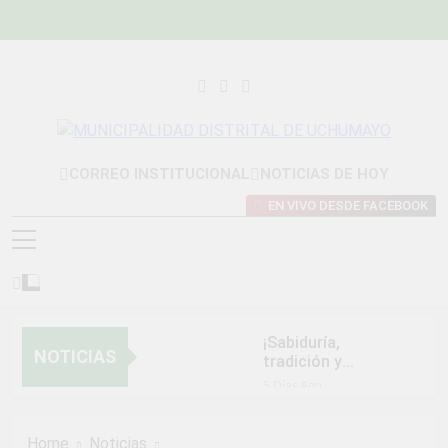
Skip
to
content
MUNICIPALIDAD
Construyendo Una Nueva Historia
CORREO INSTITUCIONAL
NOTICIAS DE HOY
DISTRITAL DE
EN VIVO DESDE FACEBOOK
UCHUMAYO
¡Sabiduría,
NOTICIAS
tradición y
orgullo que nos
5 Días Ago
unen!
NORMAS Y
PROCEDIMIENTOS
Home
Noticias
INTERNOS PARA