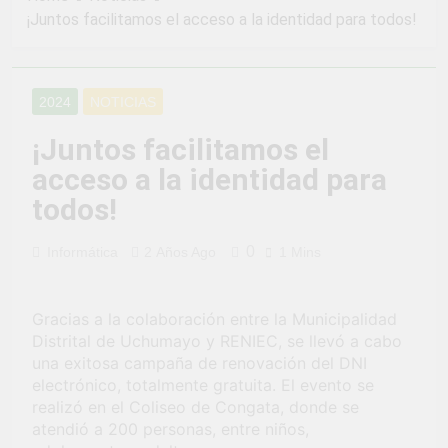
2 Semanas Ago
LA PREVENCION Y
¡Juntos facilitamos el acceso a la identidad para todos!
¡Aprovecha la
SANCION DEL
Gran Campaña de
HOSTIGAMIENTO
Amnistía
2 Semanas Ago
SEXUAL EN LA
Tributaria!
¡Uchumayo vivió
MUNICIPALIDAD
2024
NOTICIAS
una verdadera
DISTRITAL DE
fiesta de civismo
UCHUMAYO
3 Semanas Ago
¡Juntos facilitamos el
y patriotismo!
¡Desfile Cívico
acceso a la identidad para
Escolar y Militar
en Uchumayo!
todos!
3 Semanas Ago
¡Embanderamiento
general en
0
Informática
2 Años Ago
1 Mins
Uchumayo!
3 Semanas Ago
TALLER DE
HABILIDADES
Gracias a la colaboración entre la Municipalidad
BLANDAS PARA
1 Mes Ago
Distrital de Uchumayo y RENIEC, se llevó a cabo
EL ÉXITO
¡Nueva
una exitosa campaña de renovación del DNI
LABORAL:
oportunidad
electrónico, totalmente gratuita. El evento se
PENSAMIENTO
laboral para los
1 Mes Ago
CRÍTICO Y
realizó en el Coliseo de Congata, donde se
vecinos de
Vivamos con
SOLUCIÓN DE
atendió a 200 personas, entre niños,
Uchumayo!
orgullo nuestras
PROBLEMAS