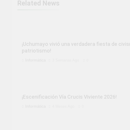
Related News
¡Uchumayo vivió una verdadera fiesta de civi
patriotismo!
Informática
3 Semanas Ago
0
¡Escenificación Vía Crucis Viviente 2026!
Informática
4 Meses Ago
0