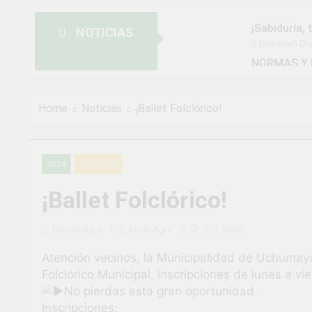
¡Sabiduría, 
NOTICIAS
5 Días Ago
5 Dí
NORMAS Y 
MUNICIPAL
2 Semanas Ago
¡Aprovecha 
Home
Noticias
¡Ballet Folclórico!
2 Semanas Ago
¡Uchumayo v
3 Semanas Ago
2024
NOTICIAS
¡Desfile Cí
3 Semanas Ago
¡Ballet Folclórico!
TALLER DE
4 Semanas Ago
0
Informática
2 Años Ago
1 Mins
¡Nueva opor
Atención vecinos, la Municipalidad de Uchumayo 
4 Semanas Ago
Folclórico Municipal, inscripciones de lunes a vi
¡El talento 
No pierdas esta gran oportunidad.
1 Mes Ago
Inscripciones: