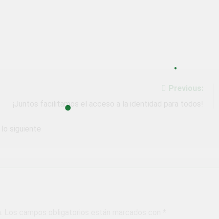
Previous:
¡Juntos facilitamos el acceso a la identidad para todos!
lo siguiente
.
Los campos obligatorios están marcados con
*