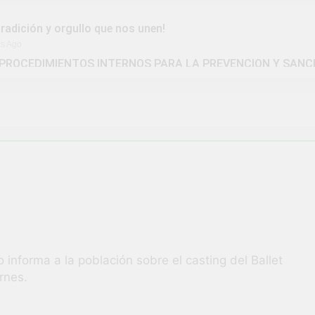
tradición y orgullo que nos unen!
as Ago
PROCEDIMIENTOS INTERNOS PARA LA PREVENCION Y SANC
IDAD DISTRITAL DE UCHUMAYO
la Gran Campaña de Amnistía Tributaria!
ivió una verdadera fiesta de civismo y patriotismo!
vico Escolar y Militar en Uchumayo!
¡Embander
3 Semanas A
 HABILIDADES BLANDAS PARA EL ÉXITO LABORAL: PENSAM
tunidad laboral para los vecinos de Uchumayo!
informa a la población sobre el casting del Ballet
ernes.
brilló en el escenario del Festival del Chimbango!