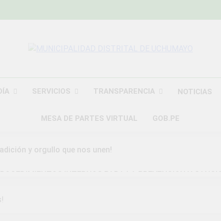
MUNICIPALIDAD
Construyendo Una Nueva Historia
UCHU
DÍA
SERVICIOS
TRANSPARENCIA
NOTICIAS
MESA DE PARTES VIRTUAL
GOB.PE
radición y orgullo que nos unen!
ROCEDIMIENTOS INTERNOS PARA LA PREVENCION Y SANCI
DAD DISTRITAL DE UCHUMAYO
s!
a Gran Campaña de Amnistía Tributaria!