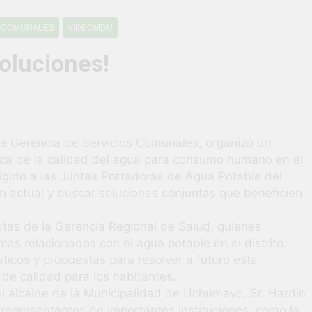
vió una verdadera fiesta de civismo y patriotismo!
S COMUNALES
VIDEOMDU
co Escolar y Militar en Uchumayo!
¡Embandera
oluciones!
3 Semanas Ag
HABILIDADES BLANDAS PARA EL ÉXITO LABORAL: PENSAMIE
unidad laboral para los vecinos de Uchumayo!
a Gerencia de Servicios Comunales, organizó un
ica de la calidad del agua para consumo humano en el
orgullo nuestras Fiestas Patrias!
igido a las Juntas Portadoras de Agua Potable del
ción actual y buscar soluciones conjuntas que beneficien
rilló en el escenario del Festival del Chimbango!
stas de la Gerencia Regional de Salud, quienes
emas relacionados con el agua potable en el distrito.
ticos y propuestas para resolver a futuro esta
de calidad para los habitantes.
 alcalde de la Municipalidad de Uchumayo, Sr. Hardin
e representantes de importantes instituciones, como la