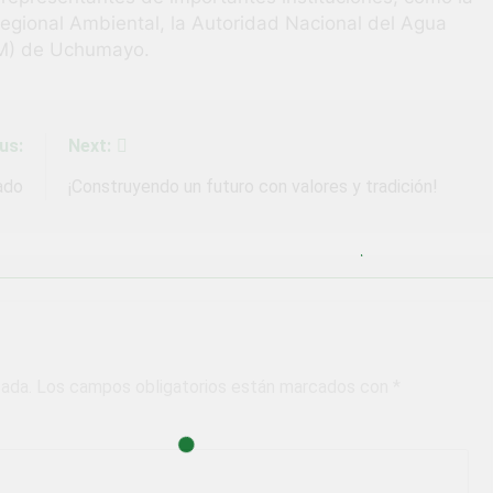
Regional Ambiental, la Autoridad Nacional del Agua
GM) de Uchumayo.
us:
Next:
ado
¡Construyendo un futuro con valores y tradición!
cada.
Los campos obligatorios están marcados con
*