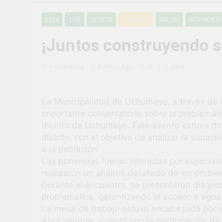
¡Uchumayo vi
2024
CAS
LETICIA
NOTICIAS
SALUD
SERVICIO
2 Semanas Ago
¡Desfile Cívi
¡Juntos construyendo s
2 Semanas Ago
TALLER DE 
0
Informática
2 Años Ago
1 Mins
PROBLEMAS
4 Semanas Ago
¡Nueva oport
La Municipalidad de Uchumayo, a través de l
4 Semanas Ago
importante conversatorio sobre la problemát
Vivamos con 
distrito de Uchumayo. Este evento estuvo dir
4 Semanas Ago
distrito, con el objetivo de analizar la situa
¡El talento b
a la población.
4 Semanas Ago
Las ponencias fueron lideradas por especiali
realizaron un análisis detallado de los probl
Durante el encuentro, se presentaron diagnós
problemática, garantizando el acceso a agua 
La mesa de trabajo estuvo encabezada por el
Abril Velarde, y contó con la participación d