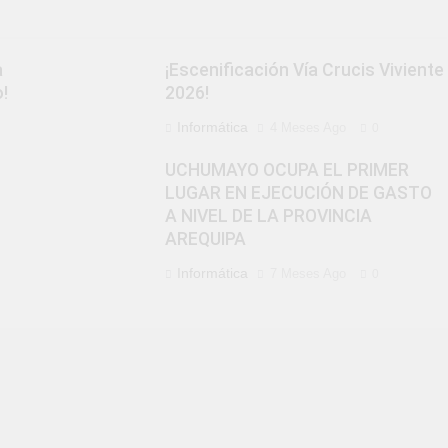
a
¡Escenificación Vía Crucis Viviente
!
2026!
Informática
4 Meses Ago
0
UCHUMAYO OCUPA EL PRIMER
LUGAR EN EJECUCIÓN DE GASTO
A NIVEL DE LA PROVINCIA
AREQUIPA
Informática
7 Meses Ago
0