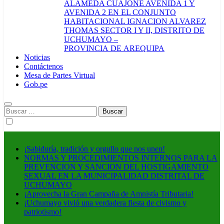
ALAMEDA CUAJONE AVENIDA 1 Y
AVENIDA 2 EN EL CONJUNTO
HABITACIONAL IGNACION ALVAREZ
THOMAS SECTOR I Y II, DISTRITO DE
UCHUMAYO –
PROVINCIA DE AREQUIPA
Noticias
Contáctenos
Mesa de Partes Virtual
Gob.pe
Buscar:
¡Sabiduría, tradición y orgullo que nos unen!
NORMAS Y PROCEDIMIENTOS INTERNOS PARA LA
PREVENCION Y SANCION DEL HOSTIGAMIENTO
SEXUAL EN LA MUNICIPALIDAD DISTRITAL DE
UCHUMAYO
¡Aprovecha la Gran Campaña de Amnistía Tributaria!
¡Uchumayo vivió una verdadera fiesta de civismo y
patriotismo!