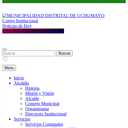
Correo Institucional
MUNICIPALIDAD DISTRITAL DE UCHUMAYO
Construyendo una nueva Historia
Noticias de Hoy
EN VIVO DESDE FACEBOOK
Buscar:
Menu
Inicio
Alcaldía
Historia
Misión y Visión
Alcalde
Consejo Municipal
Organigrama
Directorio Institucional
Servicios
Servicios Comunales