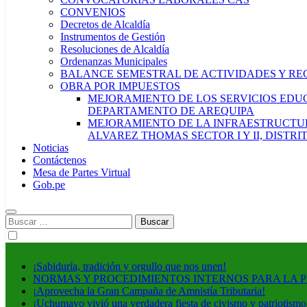
CONVENIOS
Decretos de Alcaldía
Instrumentos de Gestión
Resoluciones de Alcaldía
Ordenanzas Municipales
BALANCE SEMESTRAL DE ACTIVIDADES Y RE
OBRA POR IMPUESTOS
MEJORAMIENTO DE LOS SERVICIOS EDUCA
DEPARTAMENTO DE AREQUIPA
MEJORAMIENTO DE LA INFRAESTRUCTUR
ALVAREZ THOMAS SECTOR I Y II, DISTR
Noticias
Contáctenos
Mesa de Partes Virtual
Gob.pe
Buscar:
¡Sabiduría, tradición y orgullo que nos unen!
NORMAS Y PROCEDIMIENTOS INTERNOS PARA LA 
¡Aprovecha la Gran Campaña de Amnistía Tributaria!
¡Uchumayo vivió una verdadera fiesta de civismo y patriotismo