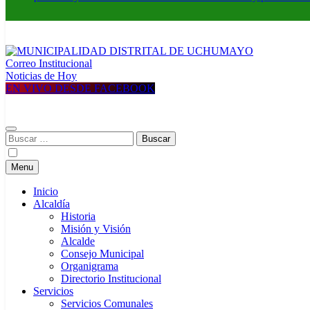
Correo Institucional
MUNICIPALIDAD DISTRITAL DE UCHUMAYO
Construyendo una nueva Historia
Noticias de Hoy
EN VIVO DESDE FACEBOOK
Buscar:
Menu
Inicio
Alcaldía
Historia
Misión y Visión
Alcalde
Consejo Municipal
Organigrama
Directorio Institucional
Servicios
Servicios Comunales