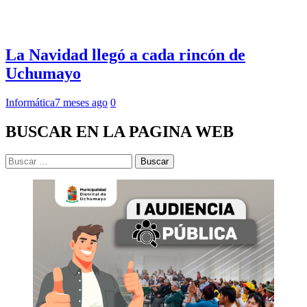
La Navidad llegó a cada rincón de
Uchumayo
Informática
7 meses ago
0
BUSCAR EN LA PAGINA WEB
Buscar: