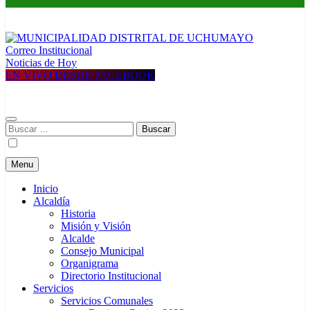
Correo Institucional
MUNICIPALIDAD DISTRITAL DE UCHUMAYO
Construyendo una nueva Historia
Noticias de Hoy
EN VIVO DESDE FACEBOOK
Buscar:
Menu
Inicio
Alcaldía
Historia
Misión y Visión
Alcalde
Consejo Municipal
Organigrama
Directorio Institucional
Servicios
Servicios Comunales