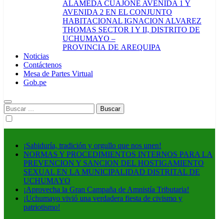
ALAMEDA CUAJONE AVENIDA 1 Y
AVENIDA 2 EN EL CONJUNTO
HABITACIONAL IGNACION ALVAREZ
THOMAS SECTOR I Y II, DISTRITO DE
UCHUMAYO –
PROVINCIA DE AREQUIPA
Noticias
Contáctenos
Mesa de Partes Virtual
Gob.pe
Buscar:
¡Sabiduría, tradición y orgullo que nos unen!
NORMAS Y PROCEDIMIENTOS INTERNOS PARA LA
PREVENCION Y SANCION DEL HOSTIGAMIENTO
SEXUAL EN LA MUNICIPALIDAD DISTRITAL DE
UCHUMAYO
¡Aprovecha la Gran Campaña de Amnistía Tributaria!
¡Uchumayo vivió una verdadera fiesta de civismo y
patriotismo!