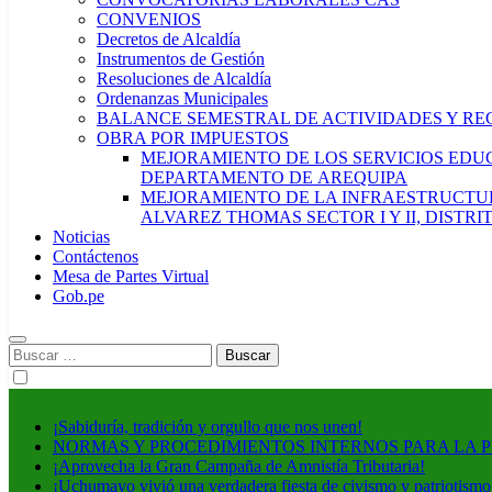
CONVENIOS
Decretos de Alcaldía
Instrumentos de Gestión
Resoluciones de Alcaldía
Ordenanzas Municipales
BALANCE SEMESTRAL DE ACTIVIDADES Y RE
OBRA POR IMPUESTOS
MEJORAMIENTO DE LOS SERVICIOS EDUCA
DEPARTAMENTO DE AREQUIPA
MEJORAMIENTO DE LA INFRAESTRUCTUR
ALVAREZ THOMAS SECTOR I Y II, DISTR
Noticias
Contáctenos
Mesa de Partes Virtual
Gob.pe
Buscar:
¡Sabiduría, tradición y orgullo que nos unen!
NORMAS Y PROCEDIMIENTOS INTERNOS PARA LA 
¡Aprovecha la Gran Campaña de Amnistía Tributaria!
¡Uchumayo vivió una verdadera fiesta de civismo y patriotismo