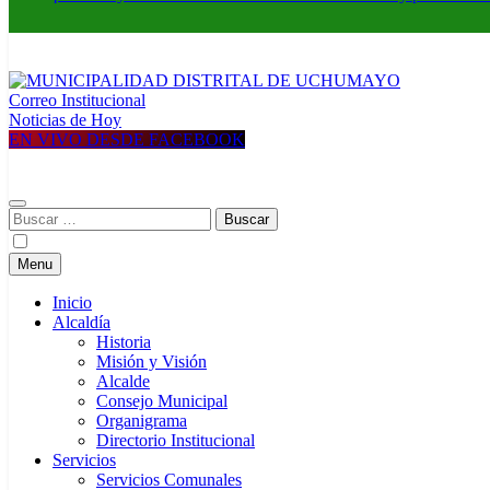
Correo Institucional
MUNICIPALIDAD DISTRITAL DE UCHUMAYO
Construyendo una nueva Historia
Noticias de Hoy
EN VIVO DESDE FACEBOOK
Buscar:
Menu
Inicio
Alcaldía
Historia
Misión y Visión
Alcalde
Consejo Municipal
Organigrama
Directorio Institucional
Servicios
Servicios Comunales