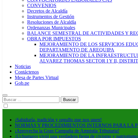
CONVENIOS
Decretos de Alcaldía
Instrumentos de Gestión
Resoluciones de Alcaldía
Ordenanzas Municipales
BALANCE SEMESTRAL DE ACTIVIDADES Y RE
OBRA POR IMPUESTOS
MEJORAMIENTO DE LOS SERVICIOS EDUCA
DEPARTAMENTO DE AREQUIPA
MEJORAMIENTO DE LA INFRAESTRUCTUR
ALVAREZ THOMAS SECTOR I Y II, DISTR
Noticias
Contáctenos
Mesa de Partes Virtual
Gob.pe
Buscar:
¡Sabiduría, tradición y orgullo que nos unen!
NORMAS Y PROCEDIMIENTOS INTERNOS PARA LA 
¡Aprovecha la Gran Campaña de Amnistía Tributaria!
¡Uchumayo vivió una verdadera fiesta de civismo y patriotismo