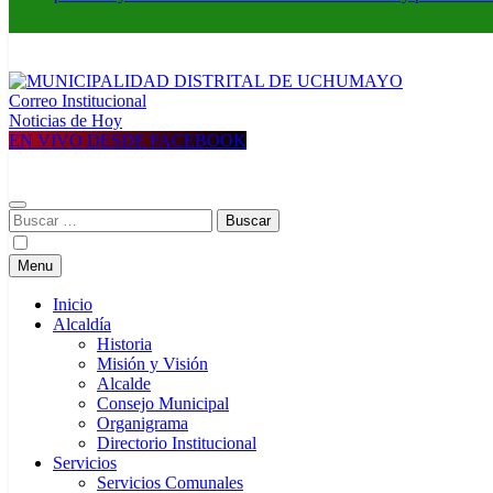
Correo Institucional
MUNICIPALIDAD DISTRITAL DE UCHUMAYO
Construyendo una nueva Historia
Noticias de Hoy
EN VIVO DESDE FACEBOOK
Buscar:
Menu
Inicio
Alcaldía
Historia
Misión y Visión
Alcalde
Consejo Municipal
Organigrama
Directorio Institucional
Servicios
Servicios Comunales