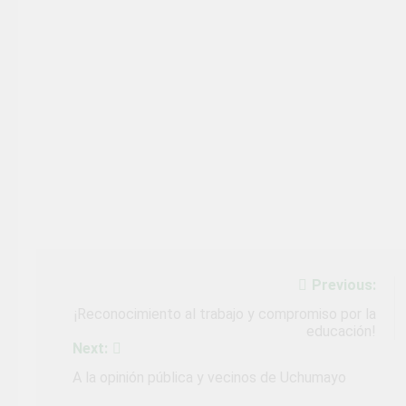
Navegación
Previous:
de
¡Reconocimiento al trabajo y compromiso por la
educación!
entradas
Next:
A la opinión pública y vecinos de Uchumayo