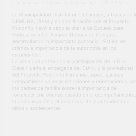
0
Informática
2 Meses Ago
2 Meses Ago
1 Mins
general en Uchumayo!
3 Semanas Ago
La Municipalidad Distrital de Uchumayo, a través de l
TALLER DE
DEMUNA, CIAM y en coordinación con el Proyecto
HABILIDADES BLANDA
Psiconfio, llevó a cabo la charla de Escuela para
PARA EL ÉXITO
4 Semanas Ago
Padres en la I.E. Álvarez Thomas de Congata,
LABORAL:
¡Nueva oportunidad
desarrollando la importante ponencia: “Estilos de
PENSAMIENTO CRÍTICO
laboral para los vecinos
Y SOLUCIÓN DE
crianza e importancia de la autonomía en los
de Uchumayo!
4 Semanas Ago
PROBLEMAS
estudiantes”.
Vivamos con orgullo
La actividad contó con la participación de la Dra.
nuestras Fiestas
Patrias!
Elena Huarhua, encargada del CIAM, y la profesional
4 Semanas Ago
¡El talento brilló en el
del Proyecto Psiconfio Fernanda López, quienes
escenario del Festival de
compartieron valiosas reflexiones y orientaciones co
Chimbango!
1 Mes Ago
los padres de familia sobre la importancia de
fortalecer una crianza basada en el acompañamiento,
la comunicación y el desarrollo de la autonomía en
niños y adolescentes.