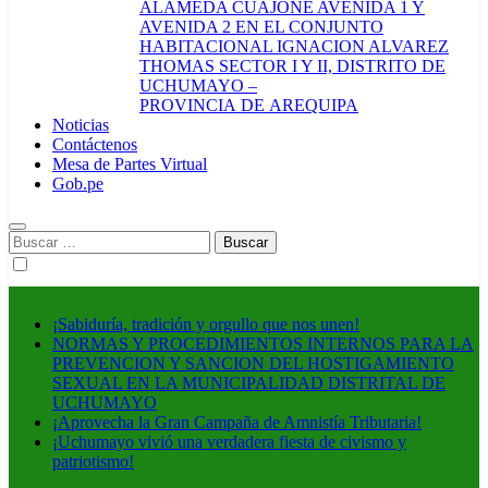
ALAMEDA CUAJONE AVENIDA 1 Y
AVENIDA 2 EN EL CONJUNTO
HABITACIONAL IGNACION ALVAREZ
THOMAS SECTOR I Y II, DISTRITO DE
UCHUMAYO –
PROVINCIA DE AREQUIPA
Noticias
Contáctenos
Mesa de Partes Virtual
Gob.pe
Buscar:
¡Sabiduría, tradición y orgullo que nos unen!
NORMAS Y PROCEDIMIENTOS INTERNOS PARA LA
PREVENCION Y SANCION DEL HOSTIGAMIENTO
SEXUAL EN LA MUNICIPALIDAD DISTRITAL DE
UCHUMAYO
¡Aprovecha la Gran Campaña de Amnistía Tributaria!
¡Uchumayo vivió una verdadera fiesta de civismo y
patriotismo!