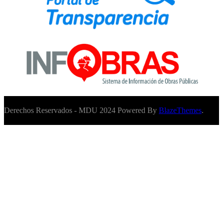
Derechos Reservados - MDU 2024 Powered By
BlazeThemes
.