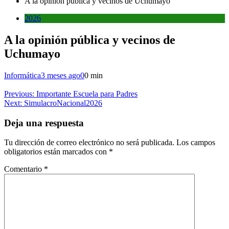
A la opinión pública y vecinos de Uchumayo
2026
A la opinión pública y vecinos de
Uchumayo
Informática
3 meses ago
0
0 min
Navegación
Previous:
Importante Escuela para Padres
Next:
SimulacroNacional2026
de
entradas
Deja una respuesta
Tu dirección de correo electrónico no será publicada.
Los campos
obligatorios están marcados con
*
Comentario
*