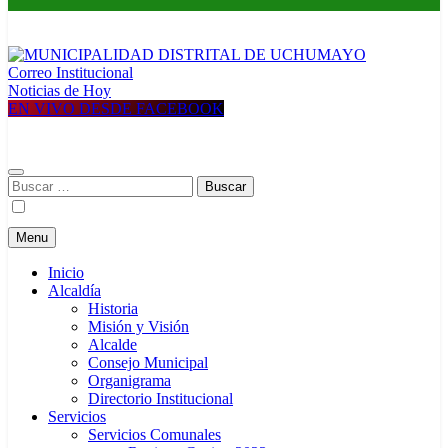
Correo Institucional
MUNICIPALIDAD DISTRITAL DE UCHUMAYO
Construyendo una nueva Historia
Noticias de Hoy
EN VIVO DESDE FACEBOOK
Buscar:
Menu
Inicio
Alcaldía
Historia
Misión y Visión
Alcalde
Consejo Municipal
Organigrama
Directorio Institucional
Servicios
Servicios Comunales