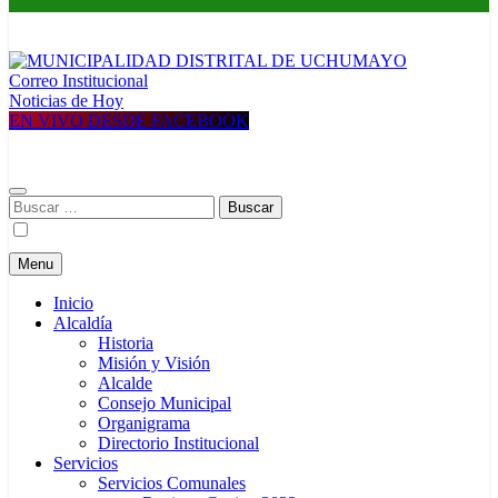
Correo Institucional
MUNICIPALIDAD DISTRITAL DE UCHUMAYO
Construyendo una nueva Historia
Noticias de Hoy
EN VIVO DESDE FACEBOOK
Buscar:
Menu
Inicio
Alcaldía
Historia
Misión y Visión
Alcalde
Consejo Municipal
Organigrama
Directorio Institucional
Servicios
Servicios Comunales