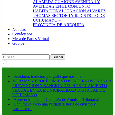
ALAMEDA CUAJONE AVENIDA 1 Y
AVENIDA 2 EN EL CONJUNTO
HABITACIONAL IGNACION ALVAREZ
THOMAS SECTOR I Y II, DISTRITO DE
UCHUMAYO –
PROVINCIA DE AREQUIPA
Noticias
Contáctenos
Mesa de Partes Virtual
Gob.pe
Buscar:
¡Sabiduría, tradición y orgullo que nos unen!
NORMAS Y PROCEDIMIENTOS INTERNOS PARA LA
PREVENCION Y SANCION DEL HOSTIGAMIENTO
SEXUAL EN LA MUNICIPALIDAD DISTRITAL DE
UCHUMAYO
¡Aprovecha la Gran Campaña de Amnistía Tributaria!
¡Uchumayo vivió una verdadera fiesta de civismo y
patriotismo!