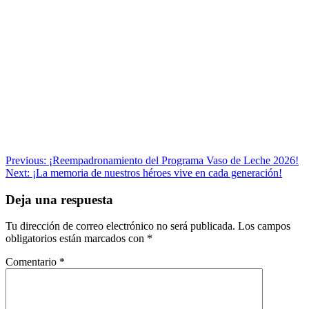
Navegación
Previous:
¡Reempadronamiento del Programa Vaso de Leche 2026!
Next:
¡La memoria de nuestros héroes vive en cada generación!
de
entradas
Deja una respuesta
Tu dirección de correo electrónico no será publicada.
Los campos
obligatorios están marcados con
*
Comentario
*