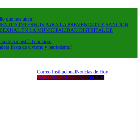
ullo que nos unen!
ENTOS INTERNOS PARA LA PREVENCION Y SANCION
SEXUAL EN LA MUNICIPALIDAD DISTRITAL DE
a de Amnistía Tributaria!
era fiesta de civismo y patriotismo!
Correo Institucional
Noticias de Hoy
EN VIVO DESDE FACEBOOK