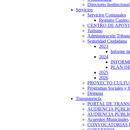
Directorio Institucional
Servicios
Servicios Comunales
Registro Canino
CENTRO DE APOYO
Turismo
Administración Tributa
Seguridad Ciudadana
2023
Informe 
2024
INFORME
PLAN DE
2025
2026
PROYECTO CULTU
Programas Sociales y 
Demuna
Transparencia
PORTAL DE TRAN
AUDIENCIA PÚBLIC
AUDIENCIA PÚBLIC
Acuerdos Municipales
CONVOCATORIAS 
CONVENIOS