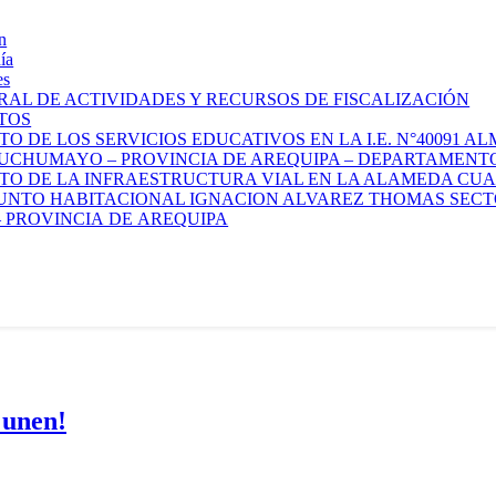
n
ía
es
AL DE ACTIVIDADES Y RECURSOS DE FISCALIZACIÓN
TOS
O DE LOS SERVICIOS EDUCATIVOS EN LA I.E. N°40091 
 UCHUMAYO – PROVINCIA DE AREQUIPA – DEPARTAMENT
O DE LA INFRAESTRUCTURA VIAL EN LA ALAMEDA CUAJ
JUNTO HABITACIONAL IGNACION ALVAREZ THOMAS SECTOR 
 PROVINCIA DE AREQUIPA
 unen!