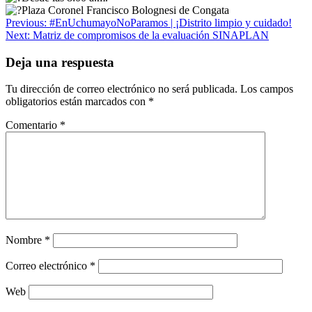
Plaza Coronel Francisco Bolognesi de Congata
Navegación
Previous:
#EnUchumayoNoParamos | ¡Distrito limpio y cuidado!
Next:
Matriz de compromisos de la evaluación SINAPLAN
de
entradas
Deja una respuesta
Tu dirección de correo electrónico no será publicada.
Los campos
obligatorios están marcados con
*
Comentario
*
Nombre
*
Correo electrónico
*
Web