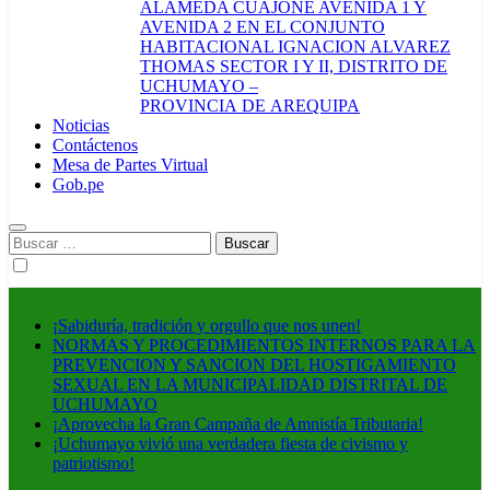
ALAMEDA CUAJONE AVENIDA 1 Y
AVENIDA 2 EN EL CONJUNTO
HABITACIONAL IGNACION ALVAREZ
THOMAS SECTOR I Y II, DISTRITO DE
UCHUMAYO –
PROVINCIA DE AREQUIPA
Noticias
Contáctenos
Mesa de Partes Virtual
Gob.pe
Buscar:
¡Sabiduría, tradición y orgullo que nos unen!
NORMAS Y PROCEDIMIENTOS INTERNOS PARA LA
PREVENCION Y SANCION DEL HOSTIGAMIENTO
SEXUAL EN LA MUNICIPALIDAD DISTRITAL DE
UCHUMAYO
¡Aprovecha la Gran Campaña de Amnistía Tributaria!
¡Uchumayo vivió una verdadera fiesta de civismo y
patriotismo!