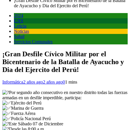
¡Gran Desfile Cívico Militar por el Bicentenario de la Batalla
de Ayacucho y Dia del Ejercito del Perú!
2024
CAS
Leticia
Noticias
Salud
Servicios Comunales
¡Gran Desfile Cívico Militar por el
Bicentenario de la Batalla de Ayacucho y
Dia del Ejercito del Perú!
Informática
2 años ago
2 años ago
0
1 mins
Por segundo año consecutivo en nuestro distrito todas las fuerzas
armadas en un desfile imperdible, participa:
Ejército del Perú
Marina de Guerra
Fuerza Aérea
Policía Nacional Perú
Este Sábado 07 de Diciembre
Desde las 8:00 a.m.