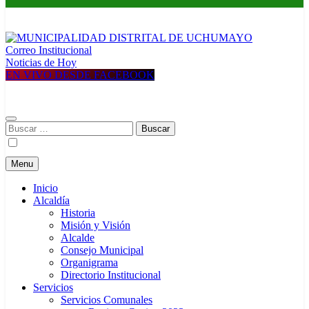
Correo Institucional
MUNICIPALIDAD DISTRITAL DE UCHUMAYO
Construyendo una nueva Historia
Noticias de Hoy
EN VIVO DESDE FACEBOOK
Buscar:
Menu
Inicio
Alcaldía
Historia
Misión y Visión
Alcalde
Consejo Municipal
Organigrama
Directorio Institucional
Servicios
Servicios Comunales