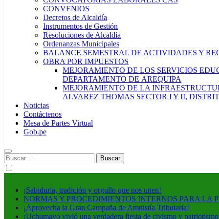
CONVENIOS
Decretos de Alcaldía
Instrumentos de Gestión
Resoluciones de Alcaldía
Ordenanzas Municipales
BALANCE SEMESTRAL DE ACTIVIDADES Y RE
OBRA POR IMPUESTOS
MEJORAMIENTO DE LOS SERVICIOS EDUCA
DEPARTAMENTO DE AREQUIPA
MEJORAMIENTO DE LA INFRAESTRUCTUR
ALVAREZ THOMAS SECTOR I Y II, DISTR
Noticias
Contáctenos
Mesa de Partes Virtual
Gob.pe
Buscar:
¡Sabiduría, tradición y orgullo que nos unen!
NORMAS Y PROCEDIMIENTOS INTERNOS PARA LA 
¡Aprovecha la Gran Campaña de Amnistía Tributaria!
¡Uchumayo vivió una verdadera fiesta de civismo y patriotismo