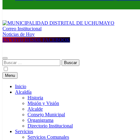
Correo Institucional
MUNICIPALIDAD DISTRITAL DE UCHUMAYO
Construyendo una nueva Historia
Noticias de Hoy
EN VIVO DESDE FACEBOOK
Buscar:
Menu
Inicio
Alcaldía
Historia
Misión y Visión
Alcalde
Consejo Municipal
Organigrama
Directorio Institucional
Servicios
Servicios Comunales