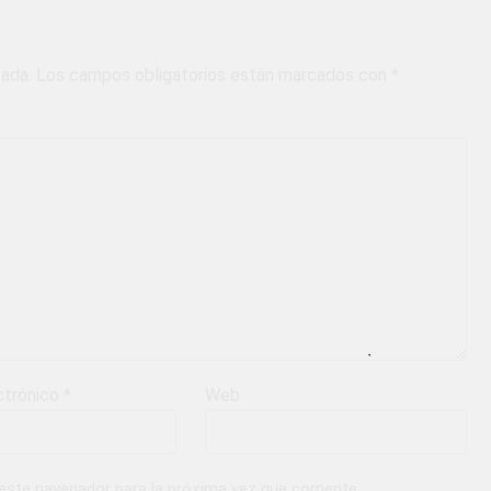
cada.
Los campos obligatorios están marcados con
*
ctrónico
*
Web
 este navegador para la próxima vez que comente.