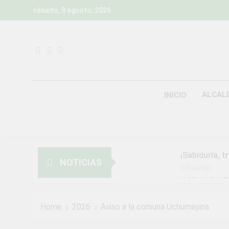
Skip
sábado, 8 agosto, 2026
to
content
ALCAL
INICIO
¡Sabiduría, t
NOTICIAS
5 Días Ago
NORMAS Y P
MUNICIPALI
2 Semanas Ago
Home
2026
Aviso a la comuna Uchumayina
¡Aprovecha l
2 Semanas Ago