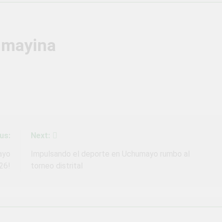
vió una verdadera fiesta de civismo y patriotismo!
co Escolar y Militar en Uchumayo!
¡Embandera
umayina
3 Semanas Ag
HABILIDADES BLANDAS PARA EL ÉXITO LABORAL: PENSAMIE
unidad laboral para los vecinos de Uchumayo!
orgullo nuestras Fiestas Patrias!
us:
Next:
rilló en el escenario del Festival del Chimbango!
ayo
Impulsando el deporte en Uchumayo rumbo al
26!
torneo distrital