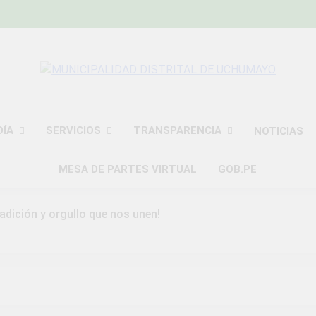
MUNICIPALIDAD
Construyendo Una Nueva Historia
UCHU
DÍA
SERVICIOS
TRANSPARENCIA
NOTICIAS
MESA DE PARTES VIRTUAL
GOB.PE
radición y orgullo que nos unen!
ROCEDIMIENTOS INTERNOS PARA LA PREVENCION Y SANCI
DAD DISTRITAL DE UCHUMAYO
a Gran Campaña de Amnistía Tributaria!