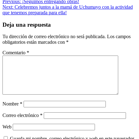
Navegación
Previous:
¡Seguimos entregando obras!
Next:
Celebremos juntos a la mamá de Uchumayo con la actividad
de
que tenemos preparada para ella!
entradas
Deja una respuesta
Tu dirección de correo electrónico no será publicada.
Los campos
obligatorios están marcados con
*
Comentario
*
Nombre
*
Correo electrónico
*
Web
Guarda mi nombre, correo electrónico y web en este navegador