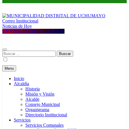
Correo Institucional
MUNICIPALIDAD DISTRITAL DE UCHUMAYO
Construyendo una nueva Historia
Noticias de Hoy
EN VIVO DESDE FACEBOOK
Buscar:
Menu
Inicio
Alcaldía
Historia
Misión y Visión
Alcalde
Consejo Municipal
Organigrama
Directorio Institucional
Servicios
Servicios Comunales