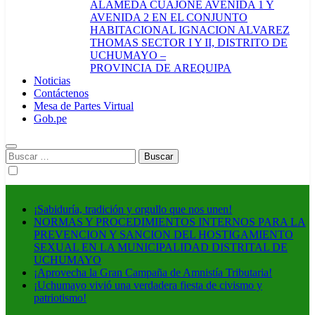
ALAMEDA CUAJONE AVENIDA 1 Y
AVENIDA 2 EN EL CONJUNTO
HABITACIONAL IGNACION ALVAREZ
THOMAS SECTOR I Y II, DISTRITO DE
UCHUMAYO –
PROVINCIA DE AREQUIPA
Noticias
Contáctenos
Mesa de Partes Virtual
Gob.pe
Buscar:
¡Sabiduría, tradición y orgullo que nos unen!
NORMAS Y PROCEDIMIENTOS INTERNOS PARA LA
PREVENCION Y SANCION DEL HOSTIGAMIENTO
SEXUAL EN LA MUNICIPALIDAD DISTRITAL DE
UCHUMAYO
¡Aprovecha la Gran Campaña de Amnistía Tributaria!
¡Uchumayo vivió una verdadera fiesta de civismo y
patriotismo!