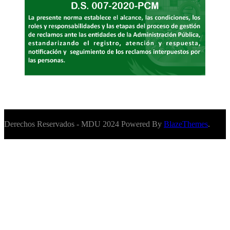
Derechos Reservados - MDU 2024 Powered By
BlazeThemes
.