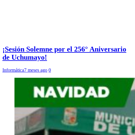
¡Sesión Solemne por el 256° Aniversario
de Uchumayo!
Informática
7 meses ago
0