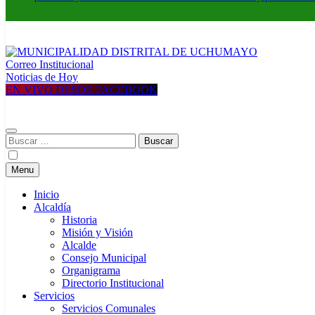
Correo Institucional
MUNICIPALIDAD DISTRITAL DE UCHUMAYO
Construyendo una nueva Historia
Noticias de Hoy
EN VIVO DESDE FACEBOOK
Buscar:
Menu
Inicio
Alcaldía
Historia
Misión y Visión
Alcalde
Consejo Municipal
Organigrama
Directorio Institucional
Servicios
Servicios Comunales