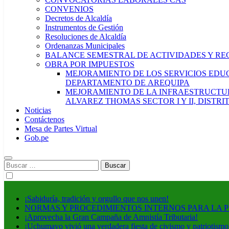
CONVENIOS
Decretos de Alcaldía
Instrumentos de Gestión
Resoluciones de Alcaldía
Ordenanzas Municipales
BALANCE SEMESTRAL DE ACTIVIDADES Y RE
OBRA POR IMPUESTOS
MEJORAMIENTO DE LOS SERVICIOS EDUCA
DEPARTAMENTO DE AREQUIPA
MEJORAMIENTO DE LA INFRAESTRUCTUR
ALVAREZ THOMAS SECTOR I Y II, DISTR
Noticias
Contáctenos
Mesa de Partes Virtual
Gob.pe
Buscar:
¡Sabiduría, tradición y orgullo que nos unen!
NORMAS Y PROCEDIMIENTOS INTERNOS PARA LA 
¡Aprovecha la Gran Campaña de Amnistía Tributaria!
¡Uchumayo vivió una verdadera fiesta de civismo y patriotismo