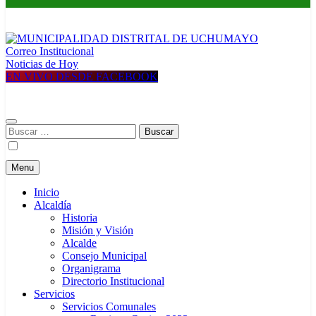
Correo Institucional
MUNICIPALIDAD DISTRITAL DE UCHUMAYO
Construyendo una nueva Historia
Noticias de Hoy
EN VIVO DESDE FACEBOOK
Buscar:
Menu
Inicio
Alcaldía
Historia
Misión y Visión
Alcalde
Consejo Municipal
Organigrama
Directorio Institucional
Servicios
Servicios Comunales