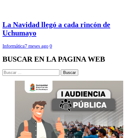
La Navidad llegó a cada rincón de
Uchumayo
Informática
7 meses ago
0
BUSCAR EN LA PAGINA WEB
Buscar: