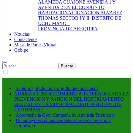
ALAMEDA CUAJONE AVENIDA 1 Y
AVENIDA 2 EN EL CONJUNTO
HABITACIONAL IGNACION ALVAREZ
THOMAS SECTOR I Y II, DISTRITO DE
UCHUMAYO –
PROVINCIA DE AREQUIPA
Noticias
Contáctenos
Mesa de Partes Virtual
Gob.pe
Buscar:
¡Sabiduría, tradición y orgullo que nos unen!
NORMAS Y PROCEDIMIENTOS INTERNOS PARA LA
PREVENCION Y SANCION DEL HOSTIGAMIENTO
SEXUAL EN LA MUNICIPALIDAD DISTRITAL DE
UCHUMAYO
¡Aprovecha la Gran Campaña de Amnistía Tributaria!
¡Uchumayo vivió una verdadera fiesta de civismo y
patriotismo!