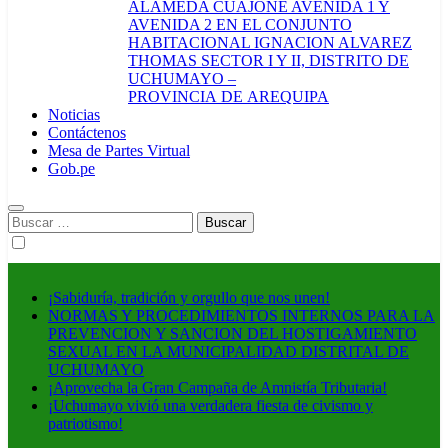
ALAMEDA CUAJONE AVENIDA 1 Y
AVENIDA 2 EN EL CONJUNTO
HABITACIONAL IGNACION ALVAREZ
THOMAS SECTOR I Y II, DISTRITO DE
UCHUMAYO –
PROVINCIA DE AREQUIPA
Noticias
Contáctenos
Mesa de Partes Virtual
Gob.pe
Buscar:
¡Sabiduría, tradición y orgullo que nos unen!
NORMAS Y PROCEDIMIENTOS INTERNOS PARA LA
PREVENCION Y SANCION DEL HOSTIGAMIENTO
SEXUAL EN LA MUNICIPALIDAD DISTRITAL DE
UCHUMAYO
¡Aprovecha la Gran Campaña de Amnistía Tributaria!
¡Uchumayo vivió una verdadera fiesta de civismo y
patriotismo!