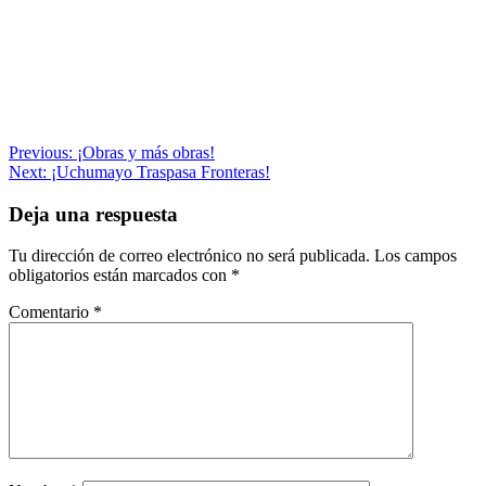
Navegación
Previous:
¡Obras y más obras!
Next:
¡Uchumayo Traspasa Fronteras!
de
entradas
Deja una respuesta
Tu dirección de correo electrónico no será publicada.
Los campos
obligatorios están marcados con
*
Comentario
*