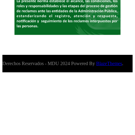
Derechos Reservados - MDU 2024 Powered By
BlazeThemes
.