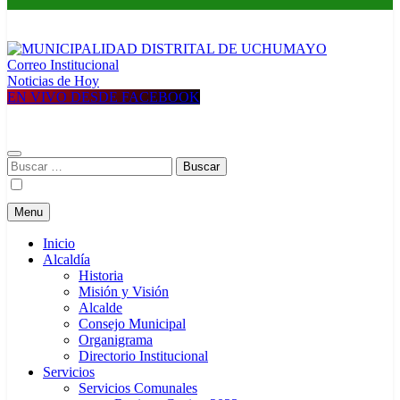
Correo Institucional
MUNICIPALIDAD DISTRITAL DE UCHUMAYO
Construyendo una nueva Historia
Noticias de Hoy
EN VIVO DESDE FACEBOOK
Buscar:
Menu
Inicio
Alcaldía
Historia
Misión y Visión
Alcalde
Consejo Municipal
Organigrama
Directorio Institucional
Servicios
Servicios Comunales