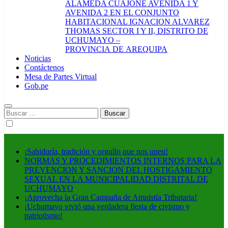
ALAMEDA CUAJONE AVENIDA 1 Y
AVENIDA 2 EN EL CONJUNTO
HABITACIONAL IGNACION ALVAREZ
THOMAS SECTOR I Y II, DISTRITO DE
UCHUMAYO –
PROVINCIA DE AREQUIPA
Noticias
Contáctenos
Mesa de Partes Virtual
Gob.pe
Buscar:
¡Sabiduría, tradición y orgullo que nos unen!
NORMAS Y PROCEDIMIENTOS INTERNOS PARA LA
PREVENCION Y SANCION DEL HOSTIGAMIENTO
SEXUAL EN LA MUNICIPALIDAD DISTRITAL DE
UCHUMAYO
¡Aprovecha la Gran Campaña de Amnistía Tributaria!
¡Uchumayo vivió una verdadera fiesta de civismo y
patriotismo!