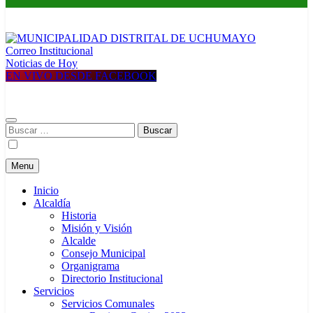
Correo Institucional
MUNICIPALIDAD DISTRITAL DE UCHUMAYO
Construyendo una nueva Historia
Noticias de Hoy
EN VIVO DESDE FACEBOOK
Buscar:
Menu
Inicio
Alcaldía
Historia
Misión y Visión
Alcalde
Consejo Municipal
Organigrama
Directorio Institucional
Servicios
Servicios Comunales