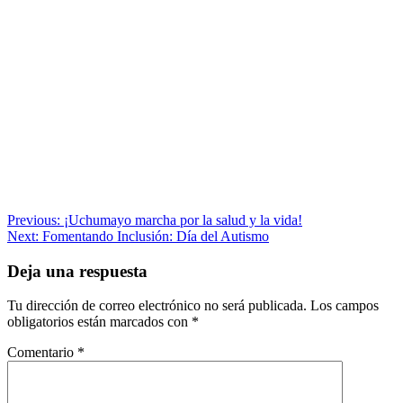
Navegación
Previous:
¡Uchumayo marcha por la salud y la vida!
Next:
Fomentando Inclusión: Día del Autismo
de
entradas
Deja una respuesta
Tu dirección de correo electrónico no será publicada.
Los campos
obligatorios están marcados con
*
Comentario
*