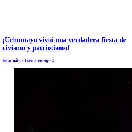
¡Uchumayo vivió una verdadera fiesta de
civismo y patriotismo!
Informática
3 semanas ago
0