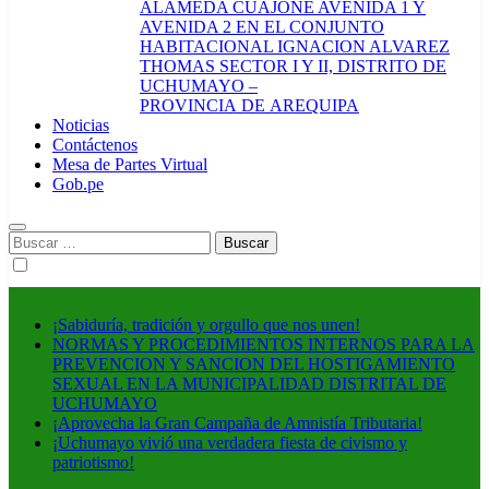
ALAMEDA CUAJONE AVENIDA 1 Y
AVENIDA 2 EN EL CONJUNTO
HABITACIONAL IGNACION ALVAREZ
THOMAS SECTOR I Y II, DISTRITO DE
UCHUMAYO –
PROVINCIA DE AREQUIPA
Noticias
Contáctenos
Mesa de Partes Virtual
Gob.pe
Buscar:
¡Sabiduría, tradición y orgullo que nos unen!
NORMAS Y PROCEDIMIENTOS INTERNOS PARA LA
PREVENCION Y SANCION DEL HOSTIGAMIENTO
SEXUAL EN LA MUNICIPALIDAD DISTRITAL DE
UCHUMAYO
¡Aprovecha la Gran Campaña de Amnistía Tributaria!
¡Uchumayo vivió una verdadera fiesta de civismo y
patriotismo!