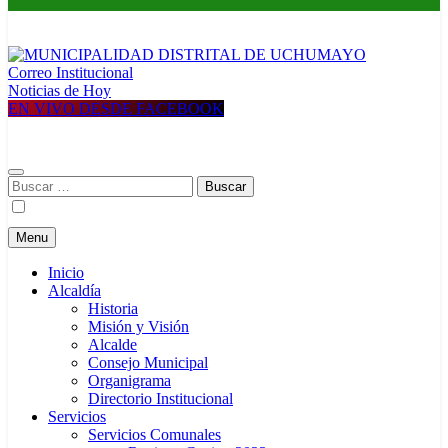
Correo Institucional
MUNICIPALIDAD DISTRITAL DE UCHUMAYO
Construyendo una nueva Historia
Noticias de Hoy
EN VIVO DESDE FACEBOOK
Buscar:
Menu
Inicio
Alcaldía
Historia
Misión y Visión
Alcalde
Consejo Municipal
Organigrama
Directorio Institucional
Servicios
Servicios Comunales