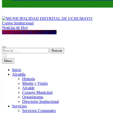
Correo Institucional
MUNICIPALIDAD DISTRITAL DE UCHUMAYO
Construyendo una nueva Historia
Noticias de Hoy
EN VIVO DESDE FACEBOOK
Buscar:
Menu
Inicio
Alcaldía
Historia
Misión y Visión
Alcalde
Consejo Municipal
Organigrama
Directorio Institucional
Servicios
Servicios Comunales