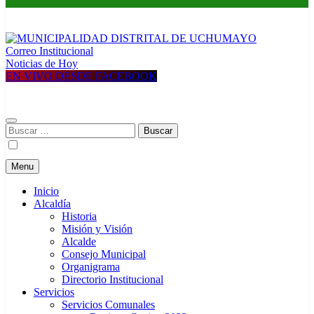
Correo Institucional
MUNICIPALIDAD DISTRITAL DE UCHUMAYO
Construyendo una nueva Historia
Noticias de Hoy
EN VIVO DESDE FACEBOOK
Buscar:
Menu
Inicio
Alcaldía
Historia
Misión y Visión
Alcalde
Consejo Municipal
Organigrama
Directorio Institucional
Servicios
Servicios Comunales