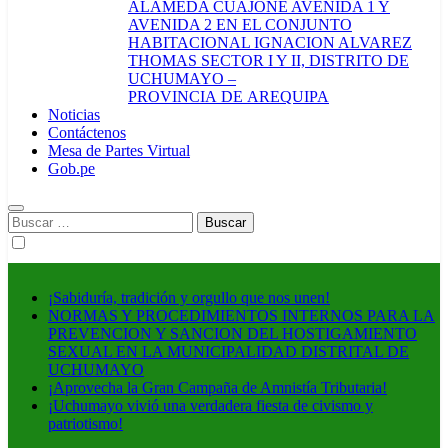
ALAMEDA CUAJONE AVENIDA 1 Y
AVENIDA 2 EN EL CONJUNTO
HABITACIONAL IGNACION ALVAREZ
THOMAS SECTOR I Y II, DISTRITO DE
UCHUMAYO –
PROVINCIA DE AREQUIPA
Noticias
Contáctenos
Mesa de Partes Virtual
Gob.pe
Buscar:
¡Sabiduría, tradición y orgullo que nos unen!
NORMAS Y PROCEDIMIENTOS INTERNOS PARA LA
PREVENCION Y SANCION DEL HOSTIGAMIENTO
SEXUAL EN LA MUNICIPALIDAD DISTRITAL DE
UCHUMAYO
¡Aprovecha la Gran Campaña de Amnistía Tributaria!
¡Uchumayo vivió una verdadera fiesta de civismo y
patriotismo!