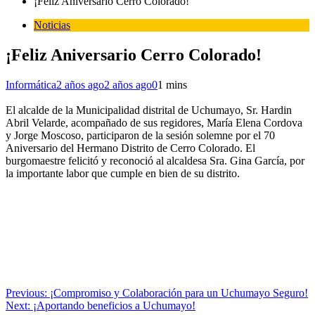
¡Feliz Aniversario Cerro Colorado!
Noticias
¡Feliz Aniversario Cerro Colorado!
Informática
2 años ago
2 años ago
0
1 mins
El alcalde de la Municipalidad distrital de Uchumayo, Sr. Hardin
Abril Velarde, acompañado de sus regidores, María Elena Cordova
y Jorge Moscoso, participaron de la sesión solemne por el 70
Aniversario del Hermano Distrito de Cerro Colorado. El
burgomaestre felicitó y reconoció al alcaldesa Sra. Gina García, por
la importante labor que cumple en bien de su distrito.
Navegación
Previous:
¡Compromiso y Colaboración para un Uchumayo Seguro!
Next:
¡Aportando beneficios a Uchumayo!
de