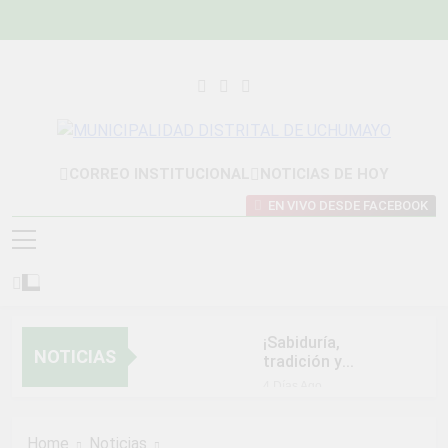
Skip
to
content
MUNICIPALIDAD
Construyendo Una Nueva Historia
CORREO INSTITUCIONAL
NOTICIAS DE HOY
DISTRITAL DE
EN VIVO DESDE FACEBOOK
UCHUMAYO
¡Sabiduría,
NOTICIAS
tradición y
orgullo que nos
4 Días Ago
unen!
NORMAS Y
PROCEDIMIENTOS
Home
Noticias
INTERNOS PARA