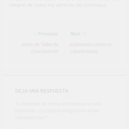
Fiestas Patrias!
integral de todos los sectores de Uchumayo.
4 Semanas Ago
¡El talento brilló
en el escenario
del Festival del
4 Semanas Ago
Chimbango!
Previous:
Next:
Navegación
de
¡Inicio de Taller de
¡Uchumayo contra el
Chocolatería!
cyberbullying!
entradas
DEJA UNA RESPUESTA
Tu dirección de correo electrónico no será
publicada.
Los campos obligatorios están
marcados con
*