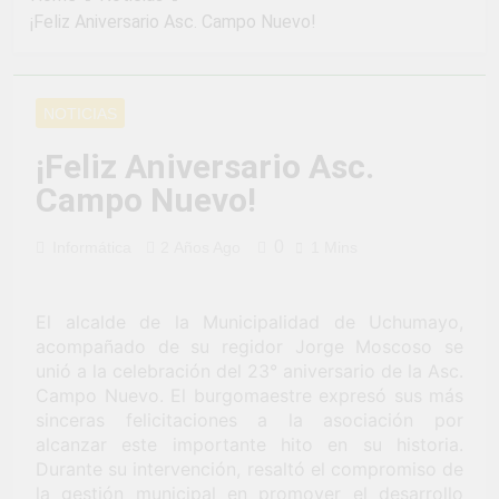
2 Semanas Ago
LA PREVENCION Y
¡Feliz Aniversario Asc. Campo Nuevo!
¡Aprovecha la
SANCION DEL
Gran Campaña de
HOSTIGAMIENTO
Amnistía
2 Semanas Ago
SEXUAL EN LA
Tributaria!
¡Uchumayo vivió
MUNICIPALIDAD
NOTICIAS
una verdadera
DISTRITAL DE
fiesta de civismo
UCHUMAYO
3 Semanas Ago
¡Feliz Aniversario Asc.
y patriotismo!
¡Desfile Cívico
Campo Nuevo!
Escolar y Militar
en Uchumayo!
3 Semanas Ago
0
Informática
2 Años Ago
1 Mins
¡Embanderamiento
general en
Uchumayo!
3 Semanas Ago
El alcalde de la Municipalidad de Uchumayo,
TALLER DE
HABILIDADES
acompañado de su regidor Jorge Moscoso se
BLANDAS PARA
unió a la celebración del 23° aniversario de la Asc.
4 Semanas Ago
EL ÉXITO
Campo Nuevo. El burgomaestre expresó sus más
¡Nueva
LABORAL:
oportunidad
sinceras felicitaciones a la asociación por
PENSAMIENTO
laboral para los
alcanzar este importante hito en su historia.
4 Semanas Ago
CRÍTICO Y
vecinos de
Durante su intervención, resaltó el compromiso de
Vivamos con
SOLUCIÓN DE
Uchumayo!
orgullo nuestras
la gestión municipal en promover el desarrollo
PROBLEMAS