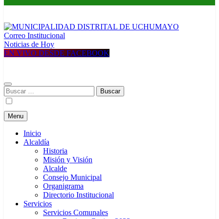
Correo Institucional
MUNICIPALIDAD DISTRITAL DE UCHUMAYO
Construyendo una nueva Historia
Noticias de Hoy
EN VIVO DESDE FACEBOOK
Buscar:
Menu
Inicio
Alcaldía
Historia
Misión y Visión
Alcalde
Consejo Municipal
Organigrama
Directorio Institucional
Servicios
Servicios Comunales