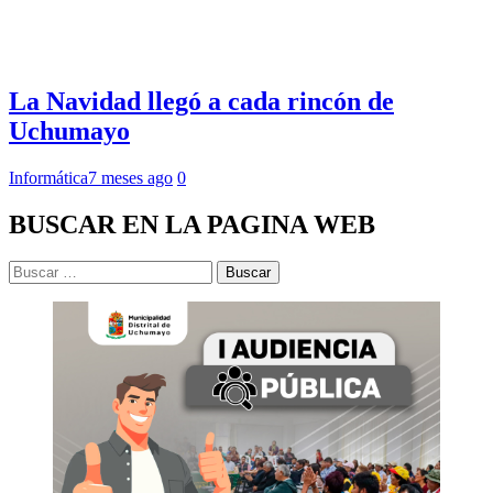
La Navidad llegó a cada rincón de
Uchumayo
Informática
7 meses ago
0
BUSCAR EN LA PAGINA WEB
Buscar: