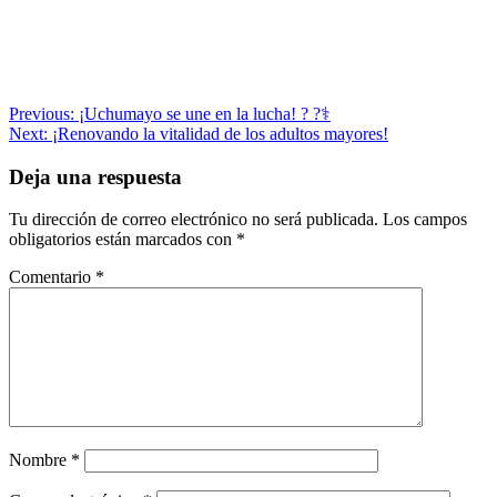
Navegación
Previous:
¡Uchumayo se une en la lucha! ? ?‍⚕️
Next:
¡Renovando la vitalidad de los adultos mayores!
de
entradas
Deja una respuesta
Tu dirección de correo electrónico no será publicada.
Los campos
obligatorios están marcados con
*
Comentario
*
Nombre
*