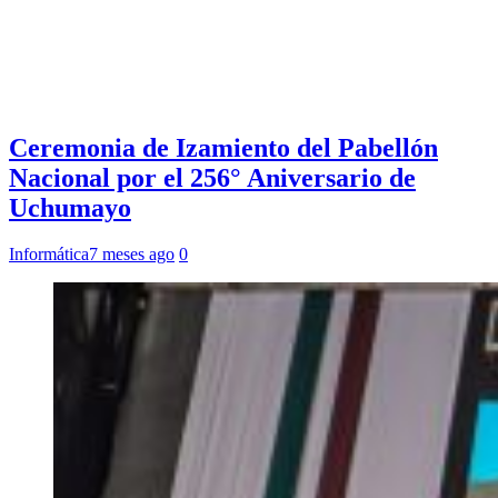
Ceremonia de Izamiento del Pabellón
Nacional por el 256° Aniversario de
Uchumayo
Informática
7 meses ago
0