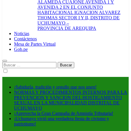
ALAMEDA CUAJONE AVENIDA 1 Y
AVENIDA 2 EN EL CONJUNTO
HABITACIONAL IGNACION ALVAREZ
THOMAS SECTOR I Y II, DISTRITO DE
UCHUMAYO –
PROVINCIA DE AREQUIPA
Noticias
Contáctenos
Mesa de Partes Virtual
Gob.pe
Buscar:
¡Sabiduría, tradición y orgullo que nos unen!
NORMAS Y PROCEDIMIENTOS INTERNOS PARA LA
PREVENCION Y SANCION DEL HOSTIGAMIENTO
SEXUAL EN LA MUNICIPALIDAD DISTRITAL DE
UCHUMAYO
¡Aprovecha la Gran Campaña de Amnistía Tributaria!
¡Uchumayo vivió una verdadera fiesta de civismo y
patriotismo!