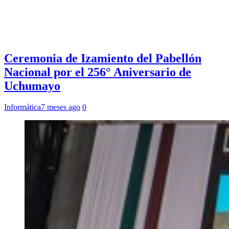
Ceremonia de Izamiento del Pabellón
Nacional por el 256° Aniversario de
Uchumayo
Informática
7 meses ago
0