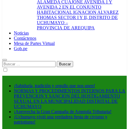
ALAMEDA CUAJONE AVENIDA 1 Y
AVENIDA 2 EN EL CONJUNTO
HABITACIONAL IGNACION ALVAREZ
THOMAS SECTOR I Y II, DISTRITO DE
UCHUMAYO –
PROVINCIA DE AREQUIPA
Noticias
Contáctenos
Mesa de Partes Virtual
Gob.pe
Buscar:
¡Sabiduría, tradición y orgullo que nos unen!
NORMAS Y PROCEDIMIENTOS INTERNOS PARA LA
PREVENCION Y SANCION DEL HOSTIGAMIENTO
SEXUAL EN LA MUNICIPALIDAD DISTRITAL DE
UCHUMAYO
¡Aprovecha la Gran Campaña de Amnistía Tributaria!
¡Uchumayo vivió una verdadera fiesta de civismo y
patriotismo!