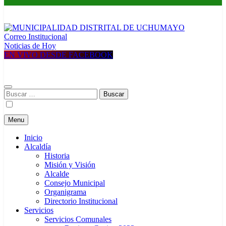
Correo Institucional
MUNICIPALIDAD DISTRITAL DE UCHUMAYO
Construyendo una nueva Historia
Noticias de Hoy
EN VIVO DESDE FACEBOOK
Buscar:
Menu
Inicio
Alcaldía
Historia
Misión y Visión
Alcalde
Consejo Municipal
Organigrama
Directorio Institucional
Servicios
Servicios Comunales