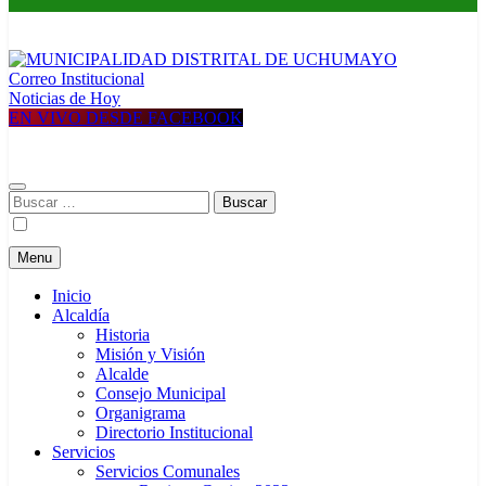
Correo Institucional
MUNICIPALIDAD DISTRITAL DE UCHUMAYO
Construyendo una nueva Historia
Noticias de Hoy
EN VIVO DESDE FACEBOOK
Buscar:
Menu
Inicio
Alcaldía
Historia
Misión y Visión
Alcalde
Consejo Municipal
Organigrama
Directorio Institucional
Servicios
Servicios Comunales