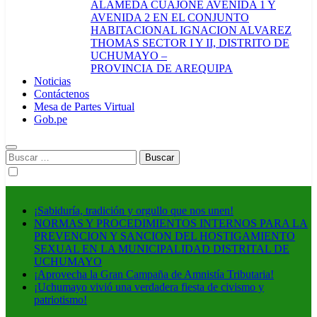
ALAMEDA CUAJONE AVENIDA 1 Y
AVENIDA 2 EN EL CONJUNTO
HABITACIONAL IGNACION ALVAREZ
THOMAS SECTOR I Y II, DISTRITO DE
UCHUMAYO –
PROVINCIA DE AREQUIPA
Noticias
Contáctenos
Mesa de Partes Virtual
Gob.pe
Buscar:
¡Sabiduría, tradición y orgullo que nos unen!
NORMAS Y PROCEDIMIENTOS INTERNOS PARA LA
PREVENCION Y SANCION DEL HOSTIGAMIENTO
SEXUAL EN LA MUNICIPALIDAD DISTRITAL DE
UCHUMAYO
¡Aprovecha la Gran Campaña de Amnistía Tributaria!
¡Uchumayo vivió una verdadera fiesta de civismo y
patriotismo!