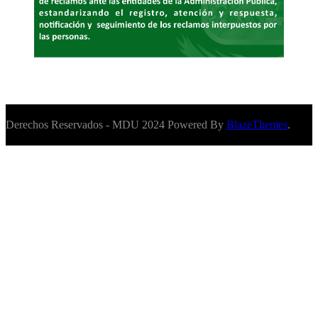
Derechos Reservados - MDU 2024 Powered By
BlazeThemes
.