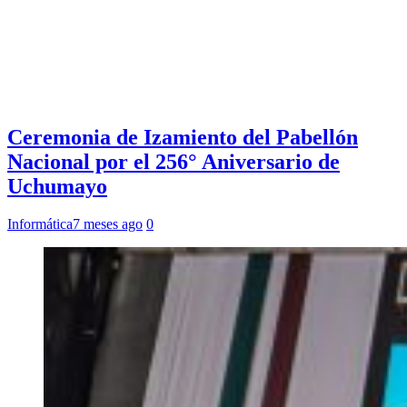
Ceremonia de Izamiento del Pabellón
Nacional por el 256° Aniversario de
Uchumayo
Informática
7 meses ago
0