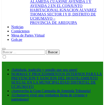
ALAMEDA CUAJONE AVENIDA 1 Y
AVENIDA 2 EN EL CONJUNTO
HABITACIONAL IGNACION ALVAREZ
THOMAS SECTOR I Y II, DISTRITO DE
UCHUMAYO –
PROVINCIA DE AREQUIPA
Noticias
Contáctenos
Mesa de Partes Virtual
Gob.pe
Buscar:
¡Sabiduría, tradición y orgullo que nos unen!
NORMAS Y PROCEDIMIENTOS INTERNOS PARA LA
PREVENCION Y SANCION DEL HOSTIGAMIENTO
SEXUAL EN LA MUNICIPALIDAD DISTRITAL DE
UCHUMAYO
¡Aprovecha la Gran Campaña de Amnistía Tributaria!
¡Uchumayo vivió una verdadera fiesta de civismo y
patriotismo!