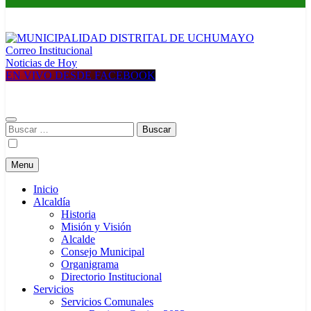
Correo Institucional
MUNICIPALIDAD DISTRITAL DE UCHUMAYO
Construyendo una nueva Historia
Noticias de Hoy
EN VIVO DESDE FACEBOOK
Buscar:
Menu
Inicio
Alcaldía
Historia
Misión y Visión
Alcalde
Consejo Municipal
Organigrama
Directorio Institucional
Servicios
Servicios Comunales