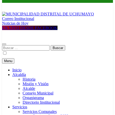
Correo Institucional
MUNICIPALIDAD DISTRITAL DE UCHUMAYO
Construyendo una nueva Historia
Noticias de Hoy
EN VIVO DESDE FACEBOOK
Buscar:
Menu
Inicio
Alcaldía
Historia
Misión y Visión
Alcalde
Consejo Municipal
Organigrama
Directorio Institucional
Servicios
Servicios Comunales