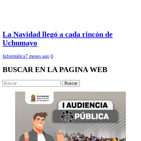
La Navidad llegó a cada rincón de
Uchumayo
Informática
7 meses ago
0
BUSCAR EN LA PAGINA WEB
Buscar: