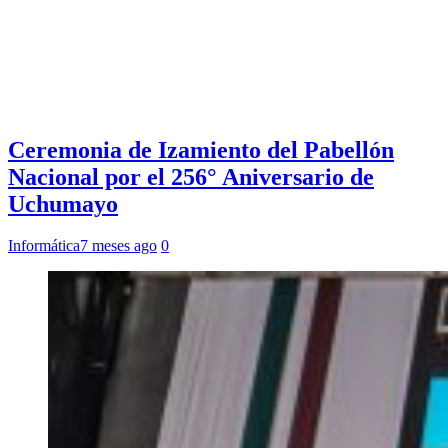
Ceremonia de Izamiento del Pabellón
Nacional por el 256° Aniversario de
Uchumayo
Informática
7 meses ago
0