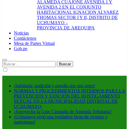
ALAMEDA CUAJONE AVENIDA 1 Y
AVENIDA 2 EN EL CONJUNTO
HABITACIONAL IGNACION ALVAREZ
THOMAS SECTOR I Y II, DISTRITO DE
UCHUMAYO –
PROVINCIA DE AREQUIPA
Noticias
Contáctenos
Mesa de Partes Virtual
Gob.pe
Buscar:
¡Sabiduría, tradición y orgullo que nos unen!
NORMAS Y PROCEDIMIENTOS INTERNOS PARA LA
PREVENCION Y SANCION DEL HOSTIGAMIENTO
SEXUAL EN LA MUNICIPALIDAD DISTRITAL DE
UCHUMAYO
¡Aprovecha la Gran Campaña de Amnistía Tributaria!
¡Uchumayo vivió una verdadera fiesta de civismo y
patriotismo!