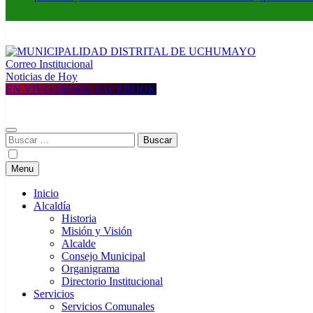
Correo Institucional
MUNICIPALIDAD DISTRITAL DE UCHUMAYO
Construyendo una nueva Historia
Noticias de Hoy
EN VIVO DESDE FACEBOOK
Buscar:
Menu
Inicio
Alcaldía
Historia
Misión y Visión
Alcalde
Consejo Municipal
Organigrama
Directorio Institucional
Servicios
Servicios Comunales