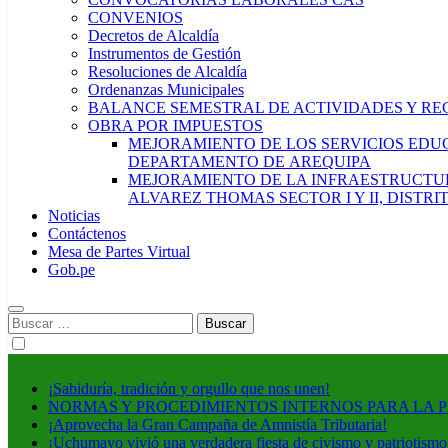
CONVENIOS
Decretos de Alcaldía
Instrumentos de Gestión
Resoluciones de Alcaldía
Ordenanzas Municipales
BALANCE SEMESTRAL DE ACTIVIDADES Y RE
OBRA POR IMPUESTOS
MEJORAMIENTO DE LOS SERVICIOS EDUCA
DEPARTAMENTO DE AREQUIPA
MEJORAMIENTO DE LA INFRAESTRUCTUR
ALVAREZ THOMAS SECTOR I Y II, DISTR
Noticias
Contáctenos
Mesa de Partes Virtual
Gob.pe
Buscar:
¡Sabiduría, tradición y orgullo que nos unen!
NORMAS Y PROCEDIMIENTOS INTERNOS PARA LA 
¡Aprovecha la Gran Campaña de Amnistía Tributaria!
¡Uchumayo vivió una verdadera fiesta de civismo y patriotismo