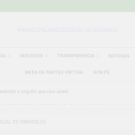
MUNICIPALIDAD
Construyendo Una Nueva Historia
UCHU
DÍA
SERVICIOS
TRANSPARENCIA
NOTICIAS
MESA DE PARTES VIRTUAL
GOB.PE
radición y orgullo que nos unen!
ROCEDIMIENTOS INTERNOS PARA LA PREVENCION Y SANCI
DAD DISTRITAL DE UCHUMAYO
LEGAL DE INMUEBLES
a Gran Campaña de Amnistía Tributaria!