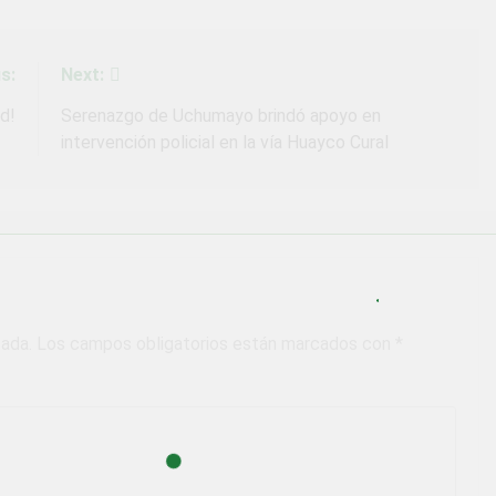
s:
Next:
d!
Serenazgo de Uchumayo brindó apoyo en
intervención policial en la vía Huayco Cural
cada.
Los campos obligatorios están marcados con
*