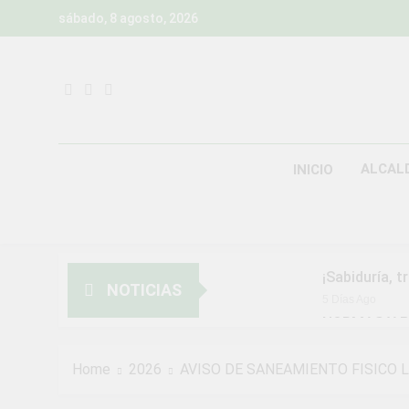
Skip
sábado, 8 agosto, 2026
to
content
ALCAL
INICIO
¡Sabiduría, t
NOTICIAS
5 Días Ago
NORMAS Y P
MUNICIPALI
2 Semanas Ago
Home
2026
AVISO DE SANEAMIENTO FISICO 
¡Aprovecha l
2 Semanas Ago