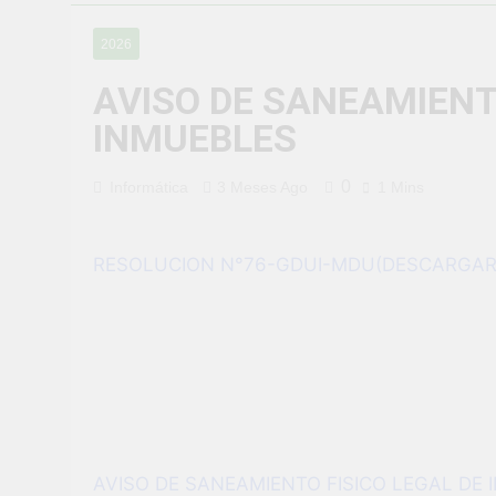
¡Uchumayo vi
2026
3 Semanas Ago
¡Desfile Cívi
AVISO DE SANEAMIENT
3 Semanas Ago
INMUEBLES
TALLER DE 
PROBLEMAS
1 Mes Ago
0
Informática
3 Meses Ago
1 Mins
¡Nueva oport
1 Mes Ago
Vivamos con 
RESOLUCION N°76-GDUI-MDU(DESCARGAR
1 Mes Ago
¡El talento b
1 Mes Ago
AVISO DE SANEAMIENTO FISICO LEGAL DE