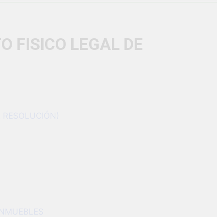
vió una verdadera fiesta de civismo y patriotismo!
co Escolar y Militar en Uchumayo!
¡Embandera
O FISICO LEGAL DE
3 Semanas Ag
HABILIDADES BLANDAS PARA EL ÉXITO LABORAL: PENSAMIE
unidad laboral para los vecinos de Uchumayo!
orgullo nuestras Fiestas Patrias!
 RESOLUCIÓN)
rilló en el escenario del Festival del Chimbango!
 INMUEBLES