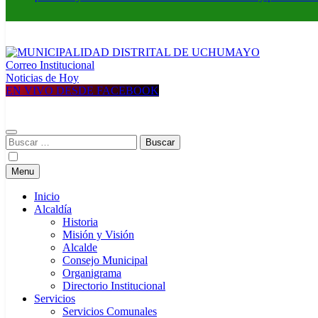
Correo Institucional
MUNICIPALIDAD DISTRITAL DE UCHUMAYO
Construyendo una nueva Historia
Noticias de Hoy
EN VIVO DESDE FACEBOOK
Buscar:
Menu
Inicio
Alcaldía
Historia
Misión y Visión
Alcalde
Consejo Municipal
Organigrama
Directorio Institucional
Servicios
Servicios Comunales