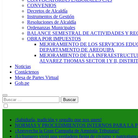
CONVENIOS
Decretos de Alcaldía
Instrumentos de Gestión
Resoluciones de Alcaldía
Ordenanzas Municipales
BALANCE SEMESTRAL DE ACTIVIDADES Y RE
OBRA POR IMPUESTOS
MEJORAMIENTO DE LOS SERVICIOS EDUCA
DEPARTAMENTO DE AREQUIPA
MEJORAMIENTO DE LA INFRAESTRUCTUR
ALVAREZ THOMAS SECTOR I Y II, DISTR
Noticias
Contáctenos
Mesa de Partes Virtual
Gob.pe
Buscar:
¡Sabiduría, tradición y orgullo que nos unen!
NORMAS Y PROCEDIMIENTOS INTERNOS PARA LA 
¡Aprovecha la Gran Campaña de Amnistía Tributaria!
¡Uchumayo vivió una verdadera fiesta de civismo y patriotismo