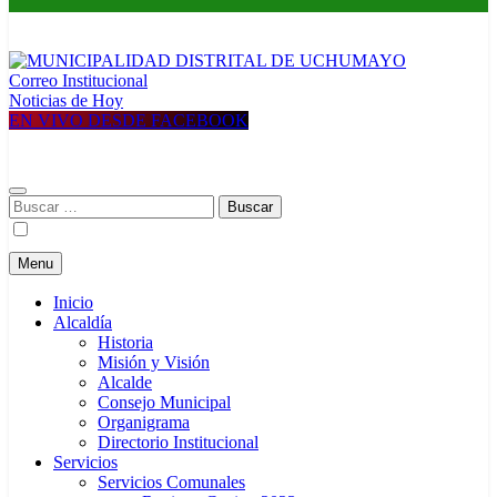
Correo Institucional
MUNICIPALIDAD DISTRITAL DE UCHUMAYO
Construyendo una nueva Historia
Noticias de Hoy
EN VIVO DESDE FACEBOOK
Buscar:
Menu
Inicio
Alcaldía
Historia
Misión y Visión
Alcalde
Consejo Municipal
Organigrama
Directorio Institucional
Servicios
Servicios Comunales