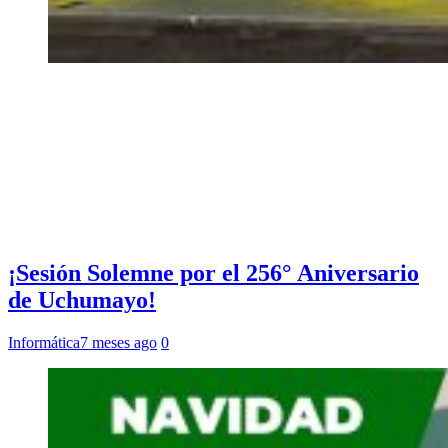
¡Sesión Solemne por el 256° Aniversario
de Uchumayo!
Informática
7 meses ago
0