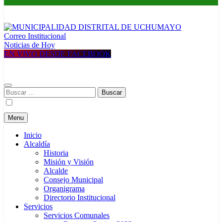
Correo Institucional
MUNICIPALIDAD DISTRITAL DE UCHUMAYO
Construyendo una nueva Historia
Noticias de Hoy
EN VIVO DESDE FACEBOOK
Buscar:
Menu
Inicio
Alcaldía
Historia
Misión y Visión
Alcalde
Consejo Municipal
Organigrama
Directorio Institucional
Servicios
Servicios Comunales