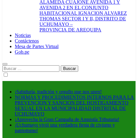
ALAMEDA CUAJONE AVENIDA 1 Y
AVENIDA 2 EN EL CONJUNTO
HABITACIONAL IGNACION ALVAREZ
THOMAS SECTOR I Y II, DISTRITO DE
UCHUMAYO –
PROVINCIA DE AREQUIPA
Noticias
Contáctenos
Mesa de Partes Virtual
Gob.pe
Buscar:
¡Sabiduría, tradición y orgullo que nos unen!
NORMAS Y PROCEDIMIENTOS INTERNOS PARA LA
PREVENCION Y SANCION DEL HOSTIGAMIENTO
SEXUAL EN LA MUNICIPALIDAD DISTRITAL DE
UCHUMAYO
¡Aprovecha la Gran Campaña de Amnistía Tributaria!
¡Uchumayo vivió una verdadera fiesta de civismo y
patriotismo!