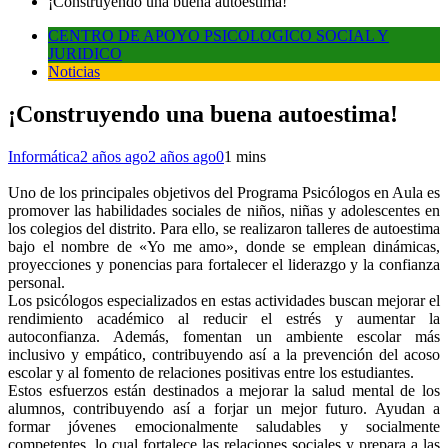
¡Construyendo una buena autoestima!
CENTRO DE APOYO PSICOLOGICO SOCIAL Y
JURIDICO
Noticias
¡Construyendo una buena autoestima!
Informática
2 años ago
2 años ago
0
1 mins
Uno de los principales objetivos del Programa Psicólogos en Aula es
promover las habilidades sociales de niños, niñas y adolescentes en
los colegios del distrito. Para ello, se realizaron talleres de autoestima
bajo el nombre de «Yo me amo», donde se emplean dinámicas,
proyecciones y ponencias para fortalecer el liderazgo y la confianza
personal.
Los psicólogos especializados en estas actividades buscan mejorar el
rendimiento académico al reducir el estrés y aumentar la
autoconfianza. Además, fomentan un ambiente escolar más
inclusivo y empático, contribuyendo así a la prevención del acoso
escolar y al fomento de relaciones positivas entre los estudiantes.
Estos esfuerzos están destinados a mejorar la salud mental de los
alumnos, contribuyendo así a forjar un mejor futuro. Ayudan a
formar jóvenes emocionalmente saludables y socialmente
competentes, lo cual fortalece las relaciones sociales y prepara a las