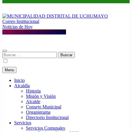
Correo Institucional
MUNICIPALIDAD DISTRITAL DE UCHUMAYO
Construyendo una nueva Historia
Noticias de Hoy
EN VIVO DESDE FACEBOOK
Buscar:
Menu
Inicio
Alcaldía
Historia
Misión y Visión
Alcalde
Consejo Municipal
Organigrama
Directorio Institucional
Servicios
Servicios Comunales