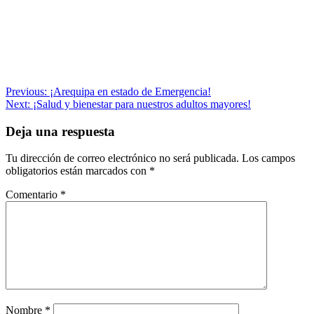
Navegación
Previous:
¡Arequipa en estado de Emergencia!
Next:
¡Salud y bienestar para nuestros adultos mayores!
de
entradas
Deja una respuesta
Tu dirección de correo electrónico no será publicada.
Los campos
obligatorios están marcados con
*
Comentario
*
Nombre
*