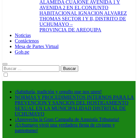
ALAMEDA CUAJONE AVENIDA 1 Y
AVENIDA 2 EN EL CONJUNTO
HABITACIONAL IGNACION ALVAREZ
THOMAS SECTOR I Y II, DISTRITO DE
UCHUMAYO –
PROVINCIA DE AREQUIPA
Noticias
Contáctenos
Mesa de Partes Virtual
Gob.pe
Buscar:
¡Sabiduría, tradición y orgullo que nos unen!
NORMAS Y PROCEDIMIENTOS INTERNOS PARA LA
PREVENCION Y SANCION DEL HOSTIGAMIENTO
SEXUAL EN LA MUNICIPALIDAD DISTRITAL DE
UCHUMAYO
¡Aprovecha la Gran Campaña de Amnistía Tributaria!
¡Uchumayo vivió una verdadera fiesta de civismo y
patriotismo!