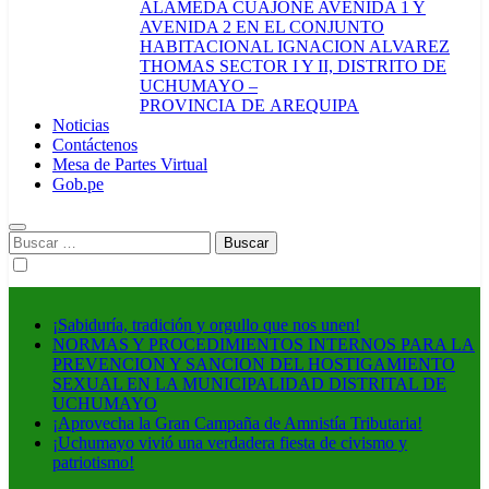
ALAMEDA CUAJONE AVENIDA 1 Y
AVENIDA 2 EN EL CONJUNTO
HABITACIONAL IGNACION ALVAREZ
THOMAS SECTOR I Y II, DISTRITO DE
UCHUMAYO –
PROVINCIA DE AREQUIPA
Noticias
Contáctenos
Mesa de Partes Virtual
Gob.pe
Buscar:
¡Sabiduría, tradición y orgullo que nos unen!
NORMAS Y PROCEDIMIENTOS INTERNOS PARA LA
PREVENCION Y SANCION DEL HOSTIGAMIENTO
SEXUAL EN LA MUNICIPALIDAD DISTRITAL DE
UCHUMAYO
¡Aprovecha la Gran Campaña de Amnistía Tributaria!
¡Uchumayo vivió una verdadera fiesta de civismo y
patriotismo!