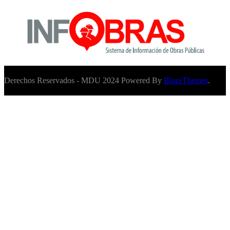
Derechos Reservados - MDU 2024 Powered By
BlazeThemes
.