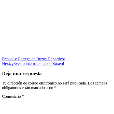
Navegación
Previous:
Entrega de Buzos Deportivos
Next:
¡Evento internacional de Boxeo!
de
entradas
Deja una respuesta
Tu dirección de correo electrónico no será publicada.
Los campos
obligatorios están marcados con
*
Comentario
*