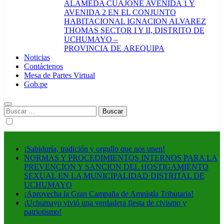
ALAMEDA CUAJONE AVENIDA 1 Y
AVENIDA 2 EN EL CONJUNTO
HABITACIONAL IGNACION ALVAREZ
THOMAS SECTOR I Y II, DISTRITO DE
UCHUMAYO –
PROVINCIA DE AREQUIPA
Noticias
Contáctenos
Mesa de Partes Virtual
Gob.pe
Buscar:
¡Sabiduría, tradición y orgullo que nos unen!
NORMAS Y PROCEDIMIENTOS INTERNOS PARA LA
PREVENCION Y SANCION DEL HOSTIGAMIENTO
SEXUAL EN LA MUNICIPALIDAD DISTRITAL DE
UCHUMAYO
¡Aprovecha la Gran Campaña de Amnistía Tributaria!
¡Uchumayo vivió una verdadera fiesta de civismo y
patriotismo!