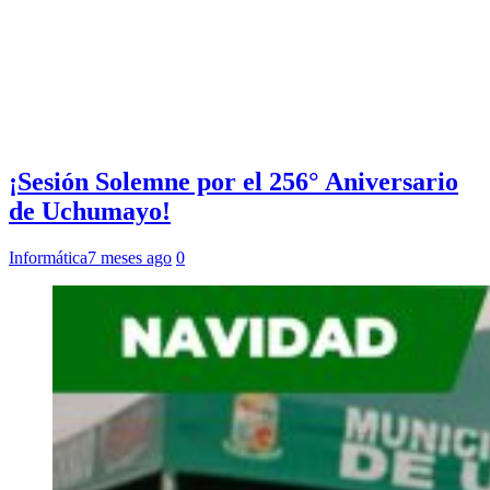
¡Sesión Solemne por el 256° Aniversario
de Uchumayo!
Informática
7 meses ago
0