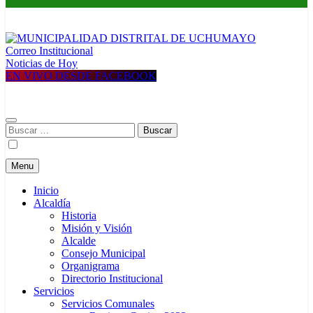
Correo Institucional
MUNICIPALIDAD DISTRITAL DE UCHUMAYO
Construyendo una nueva Historia
Noticias de Hoy
EN VIVO DESDE FACEBOOK
Buscar:
Menu
Inicio
Alcaldía
Historia
Misión y Visión
Alcalde
Consejo Municipal
Organigrama
Directorio Institucional
Servicios
Servicios Comunales