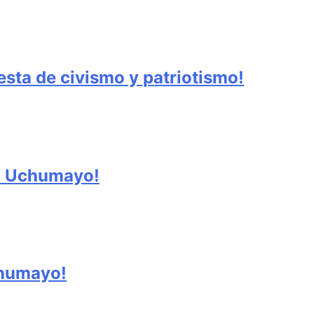
sta de civismo y patriotismo!
 en Uchumayo!
chumayo!