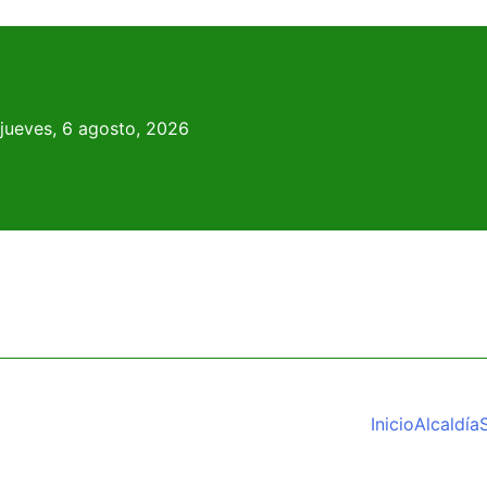
Skip
to
content
jueves, 6 agosto, 2026
Inicio
Alcaldía