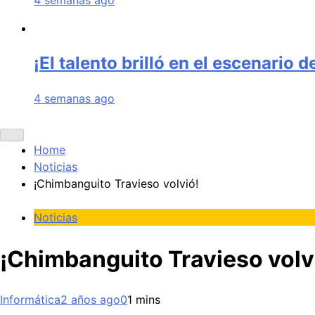
¡El talento brilló en el escenario 
4 semanas ago
Home
Noticias
¡Chimbanguito Travieso volvió!
Noticias
¡Chimbanguito Travieso volv
Informática
2 años ago
0
1 mins