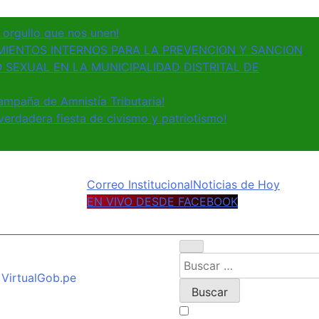
y orgullo que nos unen!
IENTOS INTERNOS PARA LA PREVENCION Y SANCION
 SEXUAL EN LA MUNICIPALIDAD DISTRITAL DE
ampaña de Amnistía Tributaria!
erdadera fiesta de civismo y patriotismo!
Correo Institucional
Noticias de Hoy
EN VIVO DESDE FACEBOOK
Buscar:
Virtual
Gob.pe