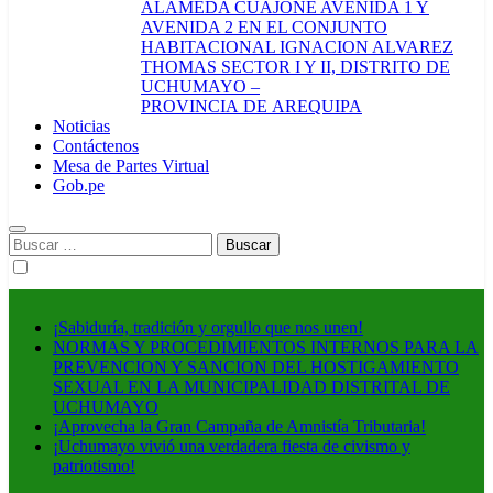
ALAMEDA CUAJONE AVENIDA 1 Y
AVENIDA 2 EN EL CONJUNTO
HABITACIONAL IGNACION ALVAREZ
THOMAS SECTOR I Y II, DISTRITO DE
UCHUMAYO –
PROVINCIA DE AREQUIPA
Noticias
Contáctenos
Mesa de Partes Virtual
Gob.pe
Buscar:
¡Sabiduría, tradición y orgullo que nos unen!
NORMAS Y PROCEDIMIENTOS INTERNOS PARA LA
PREVENCION Y SANCION DEL HOSTIGAMIENTO
SEXUAL EN LA MUNICIPALIDAD DISTRITAL DE
UCHUMAYO
¡Aprovecha la Gran Campaña de Amnistía Tributaria!
¡Uchumayo vivió una verdadera fiesta de civismo y
patriotismo!