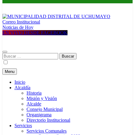
Correo Institucional
MUNICIPALIDAD DISTRITAL DE UCHUMAYO
Construyendo una nueva Historia
Noticias de Hoy
EN VIVO DESDE FACEBOOK
Buscar:
Menu
Inicio
Alcaldía
Historia
Misión y Visión
Alcalde
Consejo Municipal
Organigrama
Directorio Institucional
Servicios
Servicios Comunales