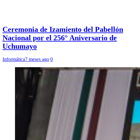
Ceremonia de Izamiento del Pabellón
Nacional por el 256° Aniversario de
Uchumayo
Informática
7 meses ago
0