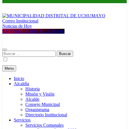
Correo Institucional
MUNICIPALIDAD DISTRITAL DE UCHUMAYO
Construyendo una nueva Historia
Noticias de Hoy
EN VIVO DESDE FACEBOOK
Buscar:
Menu
Inicio
Alcaldía
Historia
Misión y Visión
Alcalde
Consejo Municipal
Organigrama
Directorio Institucional
Servicios
Servicios Comunales