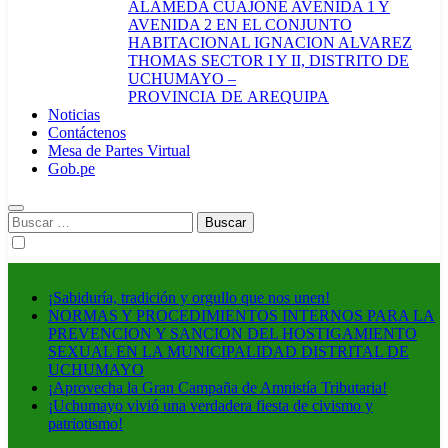
ALAMEDA CUAJONE AVENIDA 1 Y
AVENIDA 2 EN EL CONJUNTO
HABITACIONAL IGNACION ALVAREZ
THOMAS SECTOR I Y II, DISTRITO DE
UCHUMAYO –
PROVINCIA DE AREQUIPA
Noticias
Contáctenos
Mesa de Partes Virtual
Gob.pe
Buscar:
¡Sabiduría, tradición y orgullo que nos unen!
NORMAS Y PROCEDIMIENTOS INTERNOS PARA LA
PREVENCION Y SANCION DEL HOSTIGAMIENTO
SEXUAL EN LA MUNICIPALIDAD DISTRITAL DE
UCHUMAYO
¡Aprovecha la Gran Campaña de Amnistía Tributaria!
¡Uchumayo vivió una verdadera fiesta de civismo y
patriotismo!