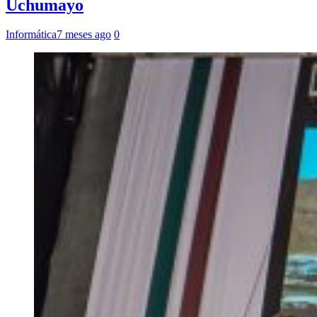
Uchumayo
Informática
7 meses ago
0