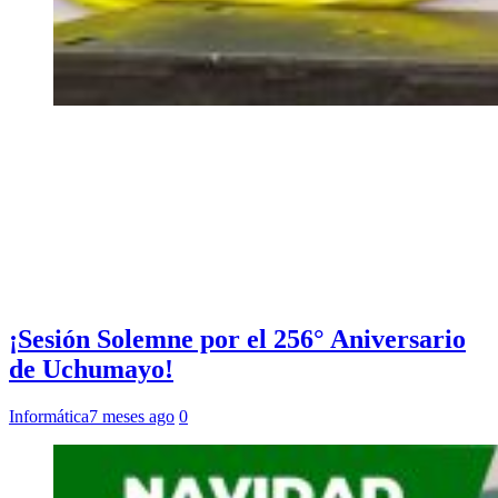
¡Sesión Solemne por el 256° Aniversario
de Uchumayo!
Informática
7 meses ago
0