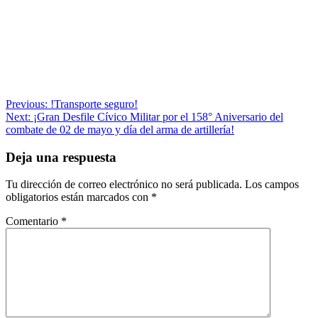
Navegación
Previous:
!Transporte seguro!
Next:
¡Gran Desfile Cívico Militar por el 158° Aniversario del
de
combate de 02 de mayo y día del arma de artillería!
entradas
Deja una respuesta
Tu dirección de correo electrónico no será publicada.
Los campos
obligatorios están marcados con
*
Comentario
*