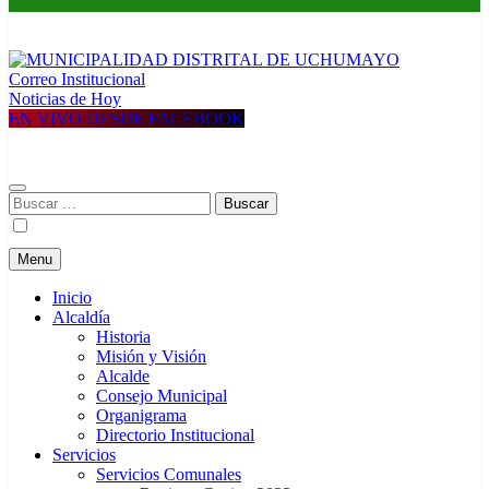
Correo Institucional
MUNICIPALIDAD DISTRITAL DE UCHUMAYO
Construyendo una nueva Historia
Noticias de Hoy
EN VIVO DESDE FACEBOOK
Buscar:
Menu
Inicio
Alcaldía
Historia
Misión y Visión
Alcalde
Consejo Municipal
Organigrama
Directorio Institucional
Servicios
Servicios Comunales