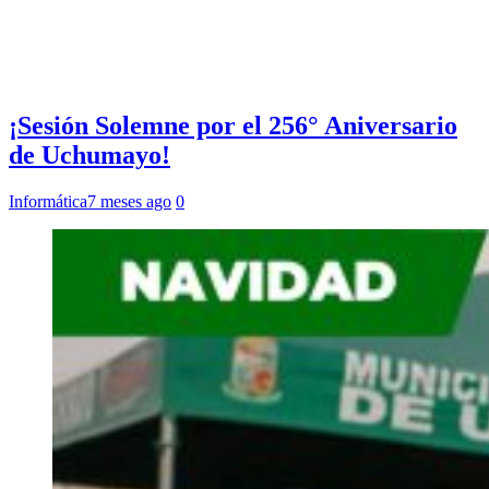
¡Sesión Solemne por el 256° Aniversario
de Uchumayo!
Informática
7 meses ago
0