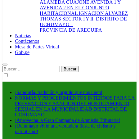
ALAMEDA CUAJONE AVENIDA 1 Y
AVENIDA 2 EN EL CONJUNTO
HABITACIONAL IGNACION ALVAREZ
THOMAS SECTOR I Y II, DISTRITO DE
UCHUMAYO –
PROVINCIA DE AREQUIPA
Noticias
Contáctenos
Mesa de Partes Virtual
Gob.pe
Buscar:
¡Sabiduría, tradición y orgullo que nos unen!
NORMAS Y PROCEDIMIENTOS INTERNOS PARA LA
PREVENCION Y SANCION DEL HOSTIGAMIENTO
SEXUAL EN LA MUNICIPALIDAD DISTRITAL DE
UCHUMAYO
¡Aprovecha la Gran Campaña de Amnistía Tributaria!
¡Uchumayo vivió una verdadera fiesta de civismo y
patriotismo!