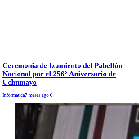
Ceremonia de Izamiento del Pabellón
Nacional por el 256° Aniversario de
Uchumayo
Informática
7 meses ago
0