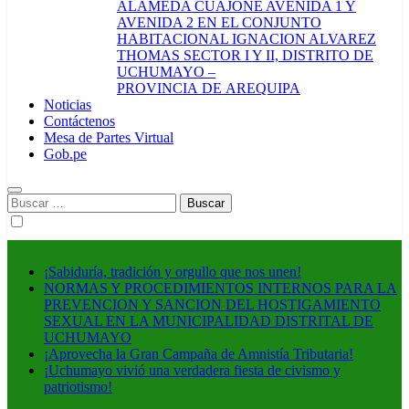
ALAMEDA CUAJONE AVENIDA 1 Y
AVENIDA 2 EN EL CONJUNTO
HABITACIONAL IGNACION ALVAREZ
THOMAS SECTOR I Y II, DISTRITO DE
UCHUMAYO –
PROVINCIA DE AREQUIPA
Noticias
Contáctenos
Mesa de Partes Virtual
Gob.pe
Buscar:
¡Sabiduría, tradición y orgullo que nos unen!
NORMAS Y PROCEDIMIENTOS INTERNOS PARA LA
PREVENCION Y SANCION DEL HOSTIGAMIENTO
SEXUAL EN LA MUNICIPALIDAD DISTRITAL DE
UCHUMAYO
¡Aprovecha la Gran Campaña de Amnistía Tributaria!
¡Uchumayo vivió una verdadera fiesta de civismo y
patriotismo!