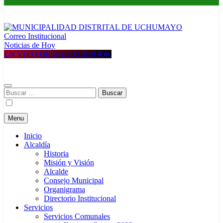
Correo Institucional
MUNICIPALIDAD DISTRITAL DE UCHUMAYO
Construyendo una nueva Historia
Noticias de Hoy
EN VIVO DESDE FACEBOOK
Buscar:
Menu
Inicio
Alcaldía
Historia
Misión y Visión
Alcalde
Consejo Municipal
Organigrama
Directorio Institucional
Servicios
Servicios Comunales