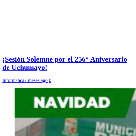
¡Sesión Solemne por el 256° Aniversario
de Uchumayo!
Informática
7 meses ago
0