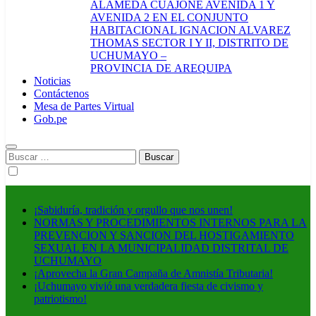
ALAMEDA CUAJONE AVENIDA 1 Y
AVENIDA 2 EN EL CONJUNTO
HABITACIONAL IGNACION ALVAREZ
THOMAS SECTOR I Y II, DISTRITO DE
UCHUMAYO –
PROVINCIA DE AREQUIPA
Noticias
Contáctenos
Mesa de Partes Virtual
Gob.pe
Buscar:
¡Sabiduría, tradición y orgullo que nos unen!
NORMAS Y PROCEDIMIENTOS INTERNOS PARA LA
PREVENCION Y SANCION DEL HOSTIGAMIENTO
SEXUAL EN LA MUNICIPALIDAD DISTRITAL DE
UCHUMAYO
¡Aprovecha la Gran Campaña de Amnistía Tributaria!
¡Uchumayo vivió una verdadera fiesta de civismo y
patriotismo!