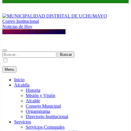
Correo Institucional
MUNICIPALIDAD DISTRITAL DE UCHUMAYO
Construyendo una nueva Historia
Noticias de Hoy
EN VIVO DESDE FACEBOOK
Buscar:
Menu
Inicio
Alcaldía
Historia
Misión y Visión
Alcalde
Consejo Municipal
Organigrama
Directorio Institucional
Servicios
Servicios Comunales