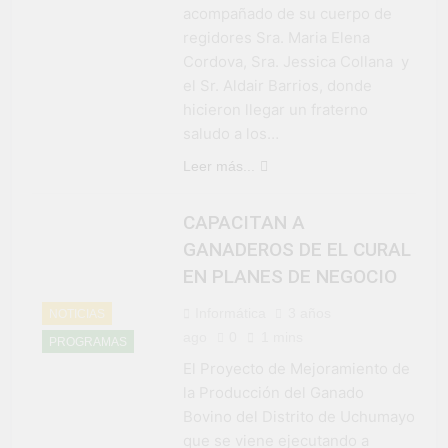
acompañado de su cuerpo de
regidores Sra. Maria Elena
Cordova, Sra. Jessica Collana y
el Sr. Aldair Barrios, donde
hicieron llegar un fraterno
saludo a los…
Leer más...
CAPACITAN A
GANADEROS DE EL CURAL
EN PLANES DE NEGOCIO
Informática
3 años
NOTICIAS
ago
0
1 mins
PROGRAMAS
El Proyecto de Mejoramiento de
la Producción del Ganado
Bovino del Distrito de Uchumayo
que se viene ejecutando a