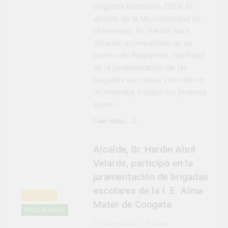
brigadas escolares 2023. El
Fiestas Patrias!
4 Semanas Ago
alcalde de la Municipalidad de
¡El talento brilló
en el escenario
Uchumayo, Sr. Hardin Abril
del Festival del
Velarde, acompañado de su
1 Mes Ago
Chimbango!
cuerpo de Regidores, participó
de la juramentación de las
brigadas escolares y brindaron
un mensaje a todos los jóvenes
sobre…
Leer más...
Alcalde, Sr. Hardin Abril
Velarde, participó en la
juramentación de brigadas
escolares de la I. E. Alma
NOTICIAS
Mater de Congata
PROGRAMAS
Informática
3 años