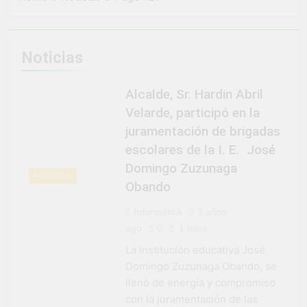
2 Semanas Ago
LA PREVENCION Y
¡Aprovecha la
SANCION DEL
Gran Campaña de
HOSTIGAMIENTO
Amnistía
2 Semanas Ago
SEXUAL EN LA
Noticias
Tributaria!
¡Uchumayo vivió
MUNICIPALIDAD
una verdadera
DISTRITAL DE
fiesta de civismo
UCHUMAYO
Alcalde, Sr. Hardin Abril
3 Semanas Ago
y patriotismo!
¡Desfile Cívico
Velarde, participó en la
Escolar y Militar
juramentación de brigadas
en Uchumayo!
3 Semanas Ago
escolares de la I. E. José
¡Embanderamiento
Domingo Zuzunaga
general en
NOTICIAS
Uchumayo!
Obando
3 Semanas Ago
TALLER DE
HABILIDADES
Informática
3 años
BLANDAS PARA
ago
0
1 mins
4 Semanas Ago
EL ÉXITO
¡Nueva
La Institución educativa José
LABORAL:
oportunidad
PENSAMIENTO
Domingo Zuzunaga Obando, se
laboral para los
4 Semanas Ago
CRÍTICO Y
llenó de energía y compromiso
vecinos de
Vivamos con
SOLUCIÓN DE
Uchumayo!
con la juramentación de las
orgullo nuestras
PROBLEMAS