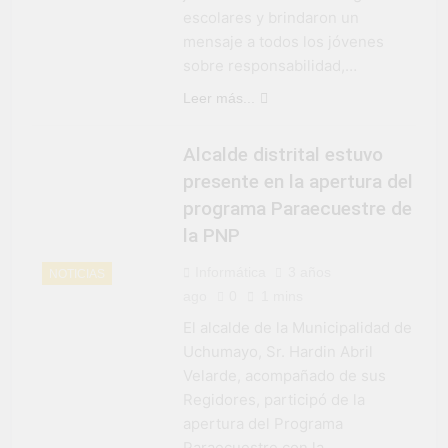
escolares y brindaron un
mensaje a todos los jóvenes
sobre responsabilidad,…
Leer más...
Alcalde distrital estuvo
presente en la apertura del
programa Paraecuestre de
la PNP
Informática
3 años
NOTICIAS
ago
0
1 mins
El alcalde de la Municipalidad de
Uchumayo, Sr. Hardin Abril
Velarde, acompañado de sus
Regidores, participó de la
apertura del Programa
Paraecuestre con la