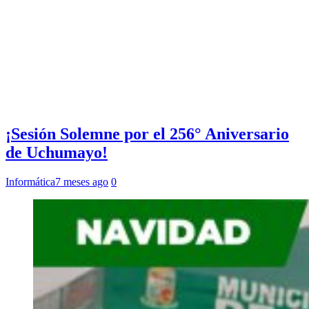
¡Sesión Solemne por el 256° Aniversario
de Uchumayo!
Informática
7 meses ago
0