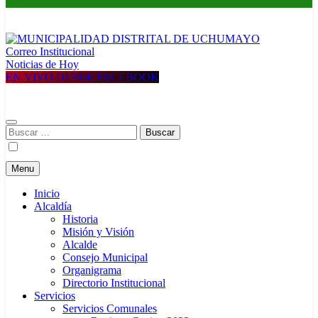
Correo Institucional
MUNICIPALIDAD DISTRITAL DE UCHUMAYO
Construyendo una nueva Historia
Noticias de Hoy
EN VIVO DESDE FACEBOOK
Buscar:
Menu
Inicio
Alcaldía
Historia
Misión y Visión
Alcalde
Consejo Municipal
Organigrama
Directorio Institucional
Servicios
Servicios Comunales