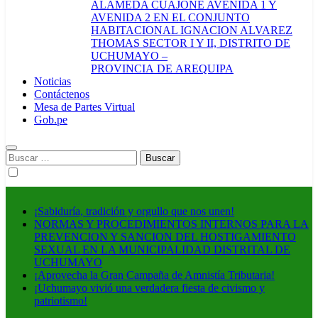
ALAMEDA CUAJONE AVENIDA 1 Y
AVENIDA 2 EN EL CONJUNTO
HABITACIONAL IGNACION ALVAREZ
THOMAS SECTOR I Y II, DISTRITO DE
UCHUMAYO –
PROVINCIA DE AREQUIPA
Noticias
Contáctenos
Mesa de Partes Virtual
Gob.pe
Buscar:
¡Sabiduría, tradición y orgullo que nos unen!
NORMAS Y PROCEDIMIENTOS INTERNOS PARA LA
PREVENCION Y SANCION DEL HOSTIGAMIENTO
SEXUAL EN LA MUNICIPALIDAD DISTRITAL DE
UCHUMAYO
¡Aprovecha la Gran Campaña de Amnistía Tributaria!
¡Uchumayo vivió una verdadera fiesta de civismo y
patriotismo!